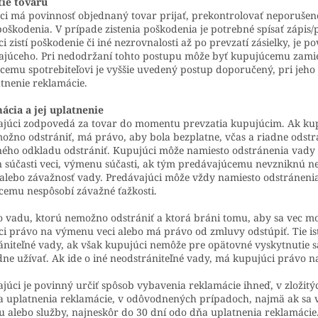
tie tovaru
i má povinnosť objednaný tovar prijať, prekontrolovať neporušenos
oškodenia. V prípade zistenia poškodenia je potrebné spísať zápis/
i zistí poškodenie či iné nezrovnalosti až po prevzatí zásielky, je
ajúceho. Pri nedodržaní tohto postupu môže byť kupujúcemu zamie
emu spotrebiteľovi je vyššie uvedený postup doporučený, pri jeho 
tnenie reklamácie.
ácia a jej uplatnenie
júci zodpovedá za tovar do momentu prevzatia kupujúcim. Ak kup
ožno odstrániť, má právo, aby bola bezplatne, včas a riadne odst
ého odkladu odstrániť. Kupujúci môže namiesto odstránenia vady 
n súčasti veci, výmenu súčasti, ak tým predávajúcemu nevzniknú
alebo závažnosť vady. Predávajúci môže vždy namiesto odstráneni
emu nespôsobí závažné ťažkosti.
o vadu, ktorú nemožno odstrániť a ktorá bráni tomu, aby sa vec m
i právo na výmenu veci alebo má právo od zmluvy odstúpiť. Tie is
ániteľné vady, ak však kupujúci nemôže pre opätovné vyskytnutie s
dne užívať. Ak ide o iné neodstrániteľné vady, má kupujúci právo n
júci je povinný určiť spôsob vybavenia reklamácie ihneď, v zloži
 uplatnenia reklamácie, v odôvodnených prípadoch, najmä ak sa vy
 alebo služby, najneskôr do 30 dní odo dňa uplatnenia reklamácie