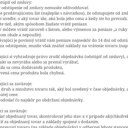
túpiť od zmluvy:
e odstúpenie od zmluvy nemusíte odôvodňovať.
ite predávajúcemu list (najlepšie s návratkou), že odstupujete od zm
ste uveďte, o aký tovar ide, aká bola jeho cena a kedy ste ho prevzali.
te tiež, akým spôsobom žiadate vrátiť peniaze.
r môžete vrátiť zároveň s listom, alebo výmenou za peniaze „z ruky 
om obale a nepoužitý.
ávajúci je povinný vrátiť vám peniaze najneskôr do 14 dní od odst
 za odstúpenie, musíte však znášať náklady na vrátenie tovaru (nap
júci si vyhradzuje právo zrušiť objednávku (odstúpiť od zmluvy), al
ukt sa nevyrába alebo sa prestal vyrábať,
ila sa cena dodávateľa produktu,
avená cena produktu bola chybná.
júci sa zaväzuje:
 druh a množstvo tovaru tak, aký bol uvedený v čase objednávky, 
utej cene.
 odoslať čo najskôr po obdržaní objednávky.
i sa zaväzuje:
iať objednaný tovar, skontrolovať jeho stav a v prípade akýchkoľv
tiť za objednaný tovar a náklady spojené s dodaním.
eprevzatí tovaru (na základe objednávky) v odbernej lehote stano