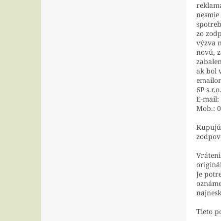
reklamá
nesmie 
spotre
zo zod
výzva n
novú, z
zabale
ak bol 
emailo
6P s.r.
E-mail
Mob.: 0
Kupujúc
zodpove
Vráteni
originá
Je potr
oznáme
najnesk
Tieto p