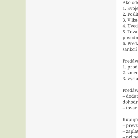
Ako ods
1. Svoj
2. Pošl
3. V li
4. Uveď
5. Tova
pôvodn
6. Pred
sankcií
Predáva
1. prod
2. zmen
3. vyst
Predáva
– dodať
dohodn
– tovar
Kupujúc
– prevz
– zapla
– pri n