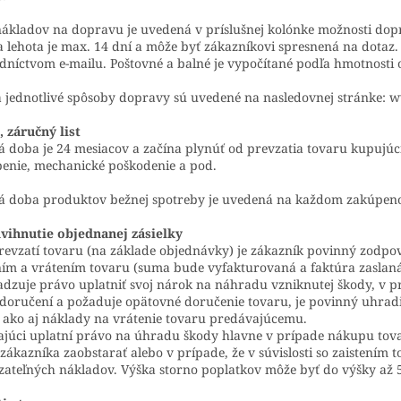
ákladov na dopravu je uvedená v príslušnej kolónke možnosti dopr
 lehota je max. 14 dní a môže byť zákazníkovi spresnená na dotaz.
dníctvom e-mailu. Poštovné a balné je vypočítané podľa hmotnosti
 jednotlivé spôsoby dopravy sú uvedené na nasledovnej stránke: 
 záručný list
 doba je 24 mesiacov a začína plynúť od prevzatia tovaru kupujúc
enie, mechanické poškodenie a pod.
á doba produktov bežnej spotreby je uvedená na každom zakúpenom
vihnutie objednanej zásielky
revzatí tovaru (na základe objednávky) je zákazník povinný zodpo
ím a vrátením tovaru (suma bude vyfakturovaná a faktúra zaslan
adzuje právo uplatniť svoj nárok na náhradu vzniknutej škody, v p
doručení a požaduje opätovné doručenie tovaru, je povinný uhrad
 ako aj náklady na vrátenie tovaru predávajúcemu.
júci uplatní právo na úhradu škody hlavne v prípade nákupu tova
 zákazníka zaobstarať alebo v prípade, že v súvislosti so zaistením 
ateľných nákladov. Výška storno poplatkov môže byť do výšky až 5