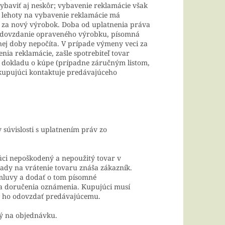
baviť aj neskôr; vybavenie reklamácie však
í lehoty na vybavenie reklamácie má
 za nový výrobok. Doba od uplatnenia práva
odovzdanie opraveného výrobku, písomná
nej doby nepočíta. V prípade výmeny veci za
nia reklamácie, zašle spotrebiteľ tovar
 dokladu o kúpe (prípadne záručným listom,
 kupujúci kontaktuje predávajúceho
súvislosti s uplatnením práv zo
úci nepoškodený a nepoužitý tovar v
lady na vrátenie tovaru znáša zákazník.
mluvy a dodať o tom písomné
ňa doručenia oznámenia. Kupujúci
musí
bo ho odovzdať predávajúcemu.
ný na objednávku.