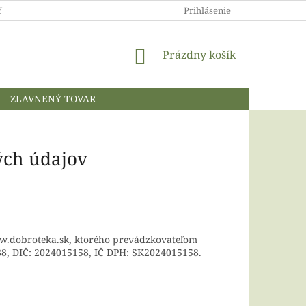
 A OCHRANA OSOBNÝCH ÚDAJOV
Prihlásenie
NÁKUPNÝ
Prázdny košík
KOŠÍK
ZĽAVNENÝ TOVAR
ch údajov
w.dobroteka.sk, ktorého prevádzkovateľom
988, DIČ: 2024015158, IČ DPH: SK2024015158.