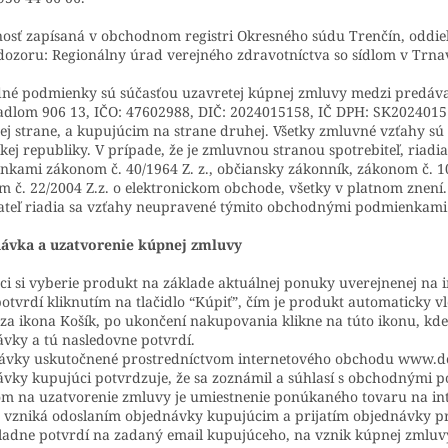
osť zapísaná v obchodnom registri Okresného súdu Trenčín, oddiel 
ozoru: Regionálny úrad verejného zdravotníctva so sídlom v Trna
é podmienky sú súčasťou uzavretej kúpnej zmluvy medzi predávajú
adlom 906 13, IČO: 47602988, DIČ: 2024015158, IČ DPH: SK2024015
ej strane, a kupujúcim na strane druhej. Všetky zmluvné vzťahy 
kej republiky. V prípade, že je zmluvnou stranou spotrebiteľ, ria
kami zákonom č. 40/1964 Z. z., občiansky zákonník, zákonom č. 102
 č. 22/2004 Z.z. o elektronickom obchode, všetky v platnom znení.
teľ riadia sa vzťahy neupravené týmito obchodnými podmienkami z
ávka a uzatvorenie kúpnej zmluvy
i si vyberie produkt na základe aktuálnej ponuky uverejnenej na 
otvrdí kliknutím na tlačidlo “Kúpiť”, čím je produkt automaticky vl
a ikona Košík, po ukončení nakupovania klikne na túto ikonu, kde
vky a tú nasledovne potvrdí.
ávky uskutočnené prostredníctvom internetového obchodu www.do
vky kupujúci potvrdzuje, že sa zoznámil a súhlasí s obchodnými 
m na uzatvorenie zmluvy je umiestnenie ponúkaného tovaru na int
vzniká odoslaním objednávky kupujúcim a prijatím objednávky pre
adne potvrdí na zadaný email kupujúceho, na vznik kúpnej zmluvy