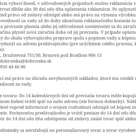
cia vybaví ihneď, v odôvodnených prípadoch možno reklamáciu vy
trvať dlhšie ako 30 dní odo dňa uplatnenia reklamácie. Po uplynut
biteľ právo od zmluvy odstúpiť alebo má právo na výmenu výrobku
povednosti za vady až do doby ukončenia reklamačného konania (
a prevzatie plnenia alebo jej odôvodnené zamietnutie) sa do záruč
ačína plynúť nová záručná doba od jej prevzatia. V prípade uplatne
ný do obalu vyhovujúceho preprave spolu s popisom vady a kópiou
vydaný) na adresu predávajúceho (pre urýchlenie celého procesu,
m):
o., Družstevná 751/30, Brezová pod Bradlom 906 13
: dobroteka@dobroteka.sk
950 44 66 06
i má právo na úhradu nevyhnutných nákladov, ktoré mu vznikli v 
dnosti za vady.
e tovaru: Do 14 kalendárnych dní od prevzatia tovaru môže kupuj
lnom balení vrátiť späť na našu adresu (nie formou dobierky). Nák
ebné vopred informovať o svojom rozhodnutí odstúpiť od kúpnej z
nie.
Povinnosťou predávajúceho je vrátiť peniaze do 14 dní odo d
ôr do 14 dní odo dňa odstúpenia od zmluvy zaslať tovar späť ale
odmienky sa nevzťahujú na personalizovaný tovar a tovar vyrobe