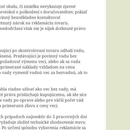
ť obalu, či zásielka nevykazuje zjavné
protokol o poškodení s doručovateľom; pokiaľ
 povinný bezodkladne kontaktovať
tnutý nárok na reklamáciu tovaru.
nedodržaní však nie je nijak dotknuté právo
ujúci po skontrolovaní tovaru odhalí vadu,
ránená. Predávajúci je povinný vadu bez
požadovať výmenu veci, alebo ak sa vada
 neprimerané náklady vzhľadom na cenu
a vady vymeniť vadnú vec za bezvadnú, ak to
ohla riadne užívať ako vec bez vady, má
té práva prislúchajú kupujúcemu, ak ide síce
a vady po oprave alebo pre väčší počet vád
a primeranú zľavu z ceny veci.
tých prípadoch najneskôr do 3 pracovných dní
žaduje zložité technické zhodnotenie stavu
. Po určení spôsobu vybavenia reklamácie sa