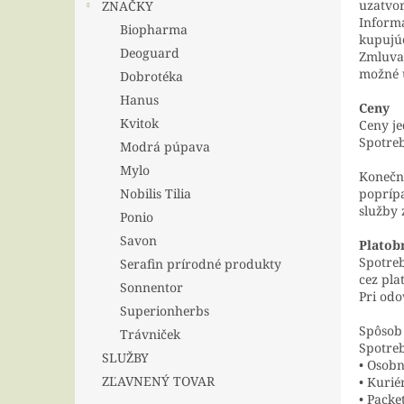
uzatvor
ZNAČKY
Informá
Biopharma
kupujú
Deoguard
Zmluva 
možné u
Dobrotéka
Hanus
Ceny
Kvitok
Ceny je
Spotreb
Modrá púpava
Mylo
Konečn
Nobilis Tilia
poprípa
služby 
Ponio
Savon
Platob
Spotreb
Serafin prírodné produkty
cez pl
Sonnentor
Pri odo
Superionherbs
Spôsob 
Trávniček
Spotreb
SLUŽBY
• Osob
ZĽAVNENÝ TOVAR
• Kurié
• Packe