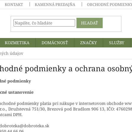
KONTAKT
KAMENNÁ PREDAJŇA
OBCHODNÉ PODMIENKY
HĽADAŤ
KOZMETIKA
DOMÁCNOSŤ
ZNAČKY
SLUŽBY
ných údajov
hodné podmienky a ochrana osobný
dné podmienky
cné ustanovenie
obchodné podmienky platia pri nákupe v internetovom obchode ww
s.r.o., Družstevná 751/30, Brezová pod Bradlom 906 13, IČO: 47602
atcami DPH.
: dobroteka@dobroteka.sk
0950 44 66 06.