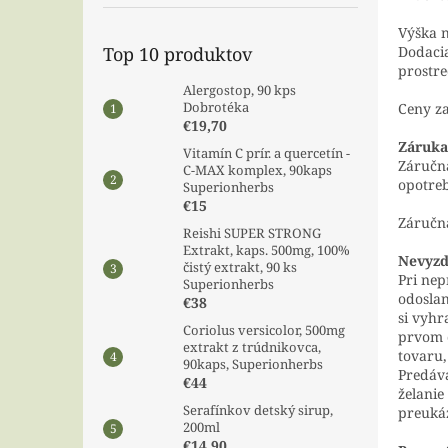
Výška n
Top 10 produktov
Dodacia
prostre
Alergostop, 90 kps
Dobrotéka
Ceny za
€19,70
Záruka,
Vitamín C prír. a quercetín -
Záručná
C-MAX komplex, 90kaps
opotreb
Superionherbs
€15
Záručn
Reishi SUPER STRONG
Extrakt, kaps. 500mg, 100%
Nevyzd
čistý extrakt, 90 ks
Pri nep
Superionherbs
odoslan
€38
si vyhr
Coriolus versicolor, 500mg
prvom 
extrakt z trúdnikovca,
tovaru,
90kaps, Superionherbs
Predáva
€44
želanie
Serafínkov detský sirup,
preukáz
200ml
€14,90