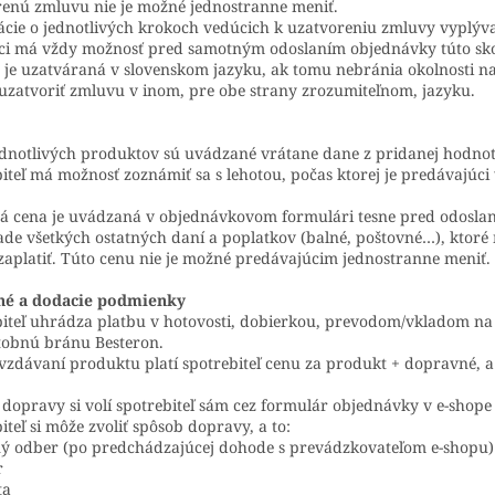
enú zmluvu nie je možné jednostranne meniť.
cie o jednotlivých krokoch vedúcich k uzatvoreniu zmluvy vyplý
ci má vždy možnosť pred samotným odoslaním objednávky túto skon
je uzatváraná v slovenskom jazyku, ak tomu nebránia okolnosti na
zatvoriť zmluvu v inom, pre obe strany zrozumiteľnom, jazyku.
dnotlivých produktov sú uvádzané vrátane dane z pridanej hodnot
iteľ má možnosť zoznámiť sa s lehotou, počas ktorej je predávajúc
á cena je uvádzaná v objednávkovom formulári tesne pred odoslan
de všetkých ostatných daní a poplatkov (balné, poštovné…), ktoré 
zaplatiť. Túto cenu nie je možné predávajúcim jednostranne meniť.
né a dodacie podmienky
iteľ uhrádza platbu v hotovosti, dobierkou, prevodom/vkladom na 
atobnú bránu Besteron.
vzdávaní produktu platí spotrebiteľ cenu za produkt + dopravné, 
dopravy si volí spotrebiteľ sám cez formulár objednávky v e-shope
iteľ si môže zvoliť spôsob dopravy, a to:
ný odber (po predchádzajúcej dohode s prevádzkovateľom e-shopu)
r
ta