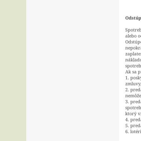
Odstúp
Spotreb
alebo o
Odstúpe
nepokra
zaplate
náklado
spotreb
Ak sa p
1. posk
zmluvy
2. pred
nemôže
3. pred
spotreb
ktorý v
4. pred
5. pred
6. loté