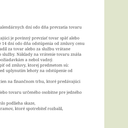
kalendárnych dní odo dňa prevzatia tovaru
júci je povinný prevziať tovar späť alebo
ote 14 dní odo dňa odstúpenia od zmluvy cenu
adil za tovar alebo za službu vrátane
bo služby. Náklady na vrátenie tovaru znáša
 požiadavkám a nebol vadný.
piť od zmluvy, ktorej predmetom sú:
pred uplynutím lehoty na odstúpenie od
 cien na finančnom trhu, ktoré predávajúci
alebo tovaru určeného osobitne pre jedného
hlo podlieha skaze,
mov, ktoré spotrebiteľ rozbalil,