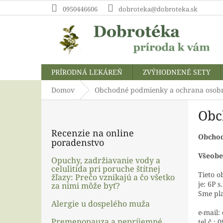
Prejsť
0950446606
dobroteka@dobroteka.sk
na
obsah
PRÍRODNÁ LEKÁREŇ
ZVÝHODNENÉ SETY
Domov
Obchodné podmienky a ochrana osob
B
Obc
o
č
Recenzie na online
n
Obcho
poradenstvo
ý
Všeobe
p
Opuchy, zadržiavanie vody a
celulitída pri poruche štítnej
a
Tieto 
žľazy: Prečo vznikajú a čo všetko
n
je: 6P 
za nimi môže byť?
e
Sme pl
l
Alergie u dospelého muža
e-mail
Premenopauza a nepríjemné
tel.č.: 