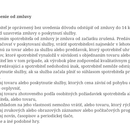
enie od zmluvy
iteľ je oprávnený bez uvedenia dôvodu odstúpiť od zmluvy do 14 
d uzavretia zmluvy o poskytnutí služby.
ním spotrebiteľa od zmluvy je zmluva od začiatku zrušená. Predáva
čovať v poskytovaní služby, vrátiť spotrebiteľovi najneskôr v leh
nú za tovar alebo za službu alebo preddavok, ktorý spotrebiteľ uhr
v, ktoré spotrebiteľ vynaložil v súvislosti s objednaním tovaru ale
iteľ len v tom prípade, ak výrobok plne zodpovedal kvalitatívnym
redávajúci a spotrebiteľ nedohodnú inak, spotrebiteľ nemôže odstú
ytnutie služby, ak sa služba začala plniť so súhlasom spotrebiteľa 
,
aj tovaru alebo poskytnutie služby, ktorých cena závisí od pohybu
 ovplyvniť,
aj tovaru zhotoveného podľa osobitných požiadaviek spotrebiteľa 
iteľa, alebo tovaru,
zhľadom na jeho vlastnosti nemožno vrátiť, alebo tovaru, ktorý rýc
aj zvukových alebo obrazových záznamov alebo počítačových progra
aj novín, časopisov a periodickej tlače,
rie a iné podobné hry.