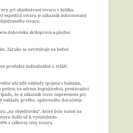
avy pri objednávaní tovaru v košíku.
 O expedícii tovaru je zákazník informovaný
 objednaného tovaru.
www.dobroteka.sk/doprava-a-platba/
im. Záruka sa nevzťahuje na bežné
 produkte individuálne a zvlášť.
vedne uhradiť náklady spojené s balením,
á poštou na adresu kupujúceho), predávajúci
rípade, že si zákazník tovar neprevezme pri
iť náklady prvého, opätovného doručenia
ru „na objednávku“, ktoré bolo nutné na
tovaru došlo už k vynaloženiu
0% z celkovej ceny tovaru.