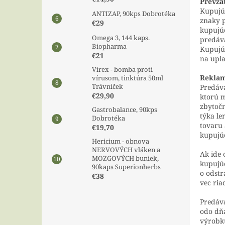
Prevza
Kupujúc
ANTIZAP, 90kps Dobrotéka
znaky p
€29
kupujúc
Omega 3, 144 kaps.
predáv
Biopharma
Kupujúc
€21
na upla
Virex - bomba proti
Reklam
vírusom, tinktúra 50ml
Trávniček
Predáva
€29,90
ktorú m
zbytočn
Gastrobalance, 90kps
týka le
Dobrotéka
tovaru 
€19,70
kupujúc
Hericium - obnova
NERVOVÝCH vláken a
Ak ide 
MOZGOVÝCH buniek,
kupujúc
90kaps Superionherbs
o odstr
€38
vec ria
Predáva
odo dňa
výrobku