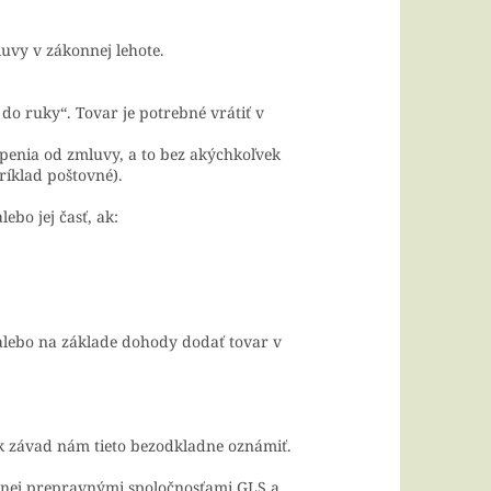
luvy v zákonnej lehote.
do ruky“. Tovar je potrebné vrátiť v
úpenia od zmluvy, a to bez akýchkoľvek
ríklad poštovné).
ebo jej časť, ak:
alebo na základe dohody dodať tovar v
ek závad nám tieto bezodkladne oznámiť.
venej prepravnými spoločnosťami GLS a