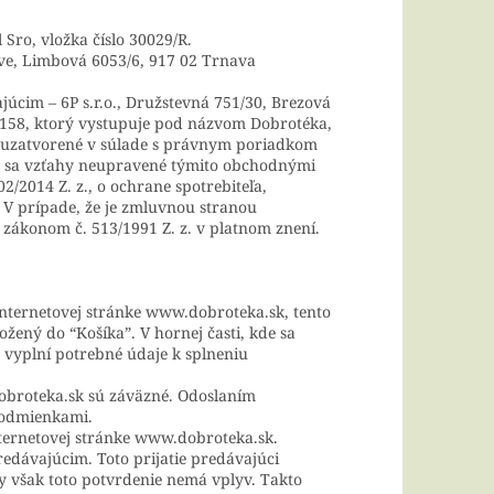
Sro, vložka číslo 30029/R.
ve, Limbová 6053/6, 917 02 Trnava
cim – 6P s.r.o., Družstevná 751/30, Brezová
158, ktorý vystupuje pod názvom Dobrotéka,
sú uzatvorené v súlade s právnym poriadkom
dia sa vzťahy neupravené týmito obchodnými
/2014 Z. z., o ochrane spotrebiteľa,
 V prípade, že je zmluvnou stranou
ákonom č. 513/1991 Z. z. v platnom znení.
internetovej stránke www.dobroteka.sk, tento
ožený do “Košíka”. V hornej časti, kde sa
 vyplní potrebné údaje k splneniu
broteka.sk sú záväzné. Odoslaním
podmienkami.
ernetovej stránke www.dobroteka.sk.
dávajúcim. Toto prijatie predávajúci
 však toto potvrdenie nemá vplyv. Takto