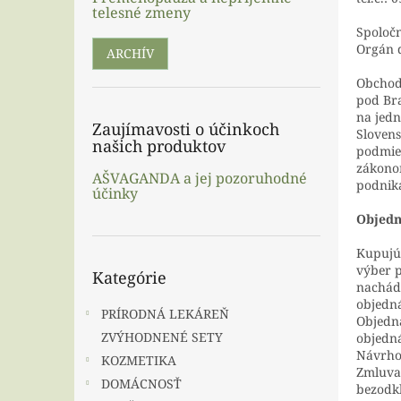
telesné zmeny
Spoločn
Orgán d
ARCHÍV
Obchodn
pod Br
na jedn
Zaujímavosti o účinkoch
Slovens
našich produktov
podmien
zákonom
AŠVAGANDA a jej pozoruhodné
podnika
účinky
Objedn
Kupujúc
Preskočiť
výber p
Kategórie
kategórie
nachádz
objedná
PRÍRODNÁ LEKÁREŇ
Objedn
ZVÝHODNENÉ SETY
objedná
Návrho
KOZMETIKA
Zmluva 
DOMÁCNOSŤ
bezodkl