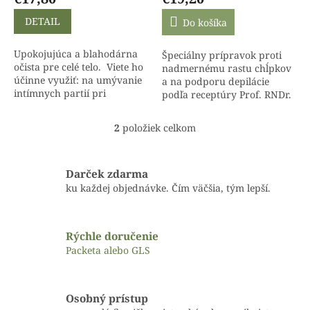
o
v
DETAIL
Do košíka
Upokojujúca a blahodárna
Špeciálny prípravok proti
očista pre celé telo. Viete ho
nadmernému rastu chĺpkov
účinne využiť: na umývanie
a na podporu depilácie
intímnych partií pri
podľa receptúry Prof. RNDr.
hemoroidoch ako intimgél -
Anny Struneckej, DrSc.
pôsobí preventívne, aj liečivo
Uvedená cena je za celé
2
položiek celkom
O
pri...
balenie, ktoré obsahuje 2...
v
l
á
Darček zdarma
d
ku každej objednávke. Čím väčšia, tým lepší.
a
c
i
Rýchle doručenie
e
p
Packeta alebo GLS
r
v
k
Osobný prístup
y