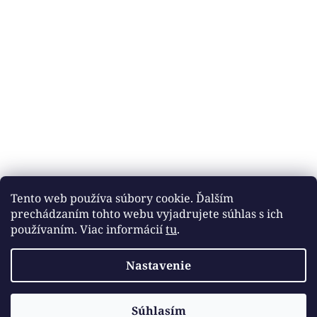
Tento web používa súbory cookie. Ďalším
prechádzaním tohto webu vyjadrujete súhlas s ich
používaním. Viac informácií
tu
.
Nastavenie
Vytvoril Shoptet
Súhlasím
Copyright 2026
DOBROTÉKA
. Všetky práva vyhradené.