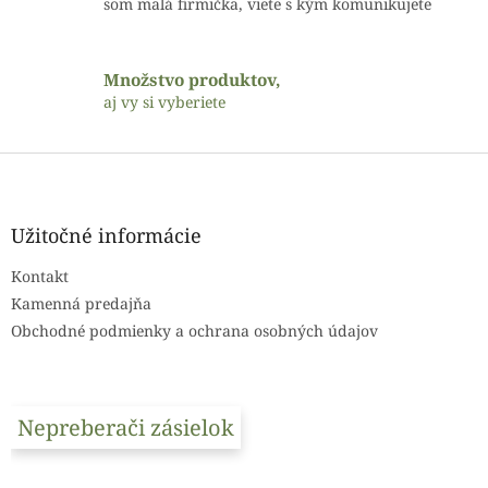
som malá firmička, viete s kým komunikujete
v
ý
p
i
Množstvo produktov,
s
aj vy si vyberiete
u
Z
á
p
ä
Užitočné informácie
t
Kontakt
i
e
Kamenná predajňa
Obchodné podmienky a ochrana osobných údajov
Nepreberači zásielok