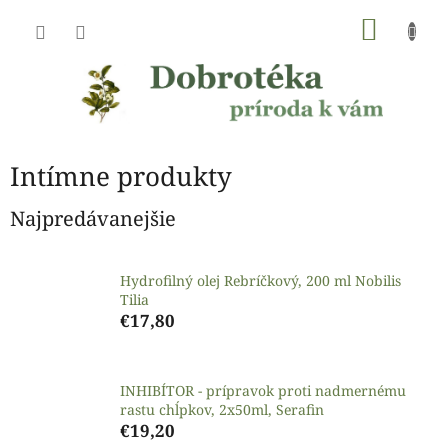
Prejsť
NÁKU
na
obsah
KOŠÍK
Intímne produkty
Najpredávanejšie
Hydrofilný olej Rebríčkový, 200 ml Nobilis
Tilia
€17,80
INHIBÍTOR - prípravok proti nadmernému
rastu chĺpkov, 2x50ml, Serafin
€19,20