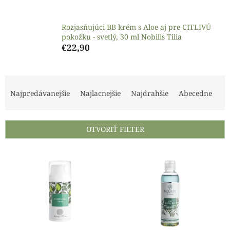
Rozjasňujúci BB krém s Aloe aj pre CITLIVÚ
pokožku - svetlý, 30 ml Nobilis Tilia
€22,90
R
a
Najpredávanejšie
Najlacnejšie
Najdrahšie
Abecedne
d
e
n
OTVORIŤ FILTER
i
e
V
p
ý
r
p
o
i
d
s
u
p
k
r
t