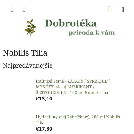
Prejsť
NÁKU
na
obsah
KOŠÍK
Nobilis Tilia
Najpredávanejšie
Intímgel Fema - ZÁPALY / SVRBENIE /
MYKÓZY, ale aj LUBRIKANT /
ŠESTONEDELIE, 100 ml Nobilis Tilia
€13,10
Hydrofilný olej Rebríčkový, 200 ml Nobilis
Tilia
€17,80