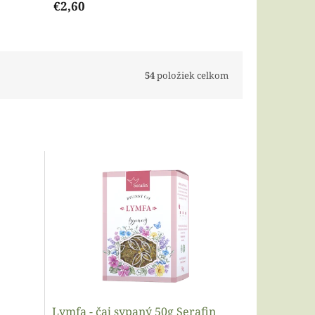
€2,60
54
položiek celkom
Lymfa - čaj sypaný 50g Serafin