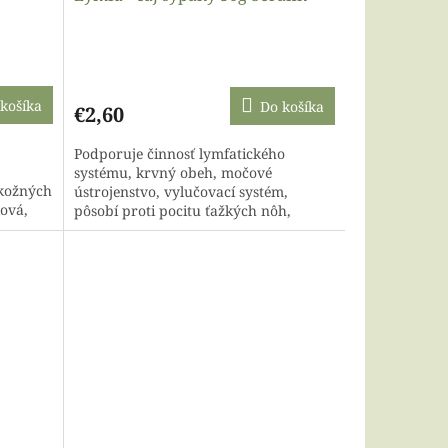
košíka
Do košíka
€2,60
Podporuje činnosť lymfatického
systému, krvný obeh, močové
 kožných
ústrojenstvo, vylučovací systém,
ková,
pôsobí proti pocitu ťažkých nôh,
celkovo posilňuje a podporuje očistu
organizmu,...