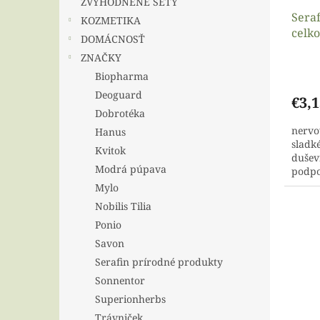
ZVÝHODNENÉ SETY
Seraf
KOZMETIKA
celko
DOMÁCNOSŤ
ZNAČKY
Biopharma
Deoguard
€3,1
Dobrotéka
nervo
Hanus
sladké
Kvitok
dušev
Modrá púpava
podpo
nervo
Mylo
Nobilis Tilia
Ponio
Savon
Serafin prírodné produkty
Sonnentor
Superionherbs
Trávniček