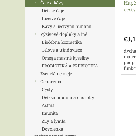
Hapčí
Čaje a kávy
cesty
Detské čaje
Liečivé čaje
Kávy s liečivými hubami
Výživové doplnky a iné
€3,1
Liečebná kozmetika
Telové a ušné sviece
dýchac
mater
Omega mastné kyseliny
podpo
PROBIOTIKÁ a PREBIOTIKÁ
funkc
Esenciálne oleje
prisp
obran
Ochorenia
Cysty
Detská imunita a choroby
Astma
Imunita
Žily a lymfa
Dovolenka