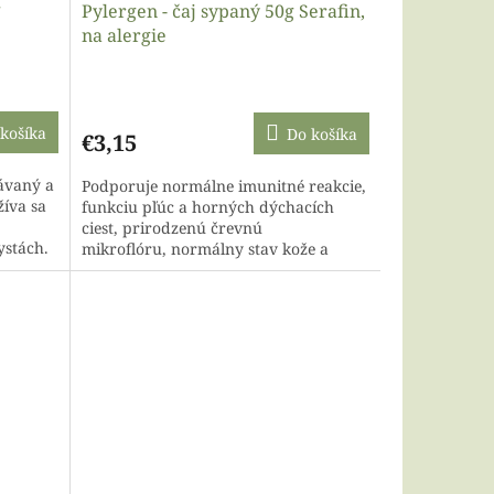
g
Pylergen - čaj sypaný 50g Serafin,
na alergie
košíka
Do košíka
€3,15
dávaný a
Podporuje normálne imunitné reakcie,
žíva sa
funkciu pľúc a horných dýchacích
,
ciest, prirodzenú črevnú
ystách.
mikroflóru, normálny stav kože a
čriev, priaznivo pôsobí na močové
ústrojenstvo a...