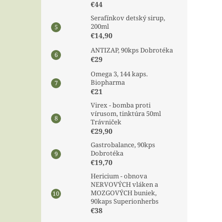
€44
Serafínkov detský sirup,
200ml
€14,90
ANTIZAP, 90kps Dobrotéka
€29
Omega 3, 144 kaps.
Biopharma
€21
Virex - bomba proti
vírusom, tinktúra 50ml
Trávniček
€29,90
Gastrobalance, 90kps
Dobrotéka
€19,70
Hericium - obnova
NERVOVÝCH vláken a
MOZGOVÝCH buniek,
90kaps Superionherbs
€38