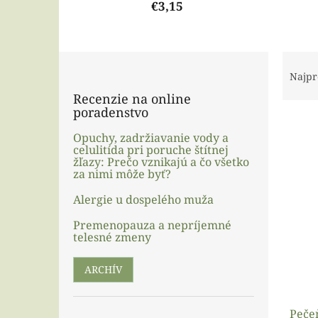
€3,15
B
R
o
a
Najpr
č
d
Recenzie na online
n
e
poradenstvo
ý
n
p
i
Opuchy, zadržiavanie vody a
celulitída pri poruche štítnej
a
e
V
žľazy: Prečo vznikajú a čo všetko
n
p
ý
za nimi môže byť?
e
r
p
l
o
Alergie u dospelého muža
i
d
s
Premenopauza a nepríjemné
u
p
telesné zmeny
k
r
t
o
ARCHÍV
o
d
v
u
Pečeň
k