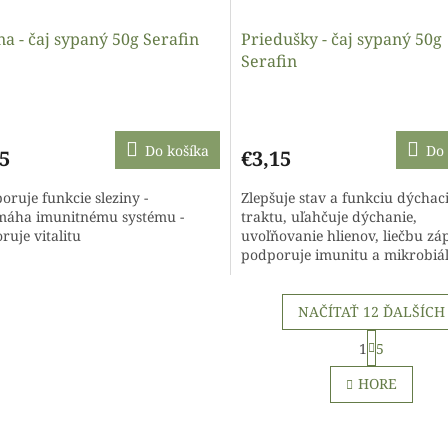
na - čaj sypaný 50g Serafin
Priedušky - čaj sypaný 50g
Serafin
Do košíka
Do 
5
€3,15
oruje funkcie sleziny -
Zlepšuje stav a funkciu dýchac
áha imunitnému systému -
traktu, uľahčuje dýchanie,
ruje vitalitu
uvoľňovanie hlienov, liečbu zá
podporuje imunitu a mikrobiá
rovnováhu. Český kvalitný sy
bylinný čaj...
NAČÍTAŤ 12 ĎALŠÍCH
S
1
5
t
O
r
v
HORE
á
l
n
á
k
d
o