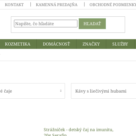
KONTAKT
KAMENNÁ PREDAJŇA
OBCHODNÉ PODMIENKY
HĽADAŤ
KOZMETIKA
DOMÁCNOSŤ
ZNAČKY
SLUŽBY
y
é čaje
Kávy s liečivými hubami
Strážniček - detský čaj na imunitu,
20g Serafin