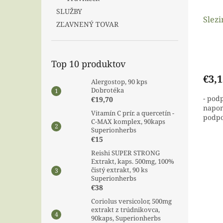
SLUŽBY
Slezi
ZĽAVNENÝ TOVAR
Top 10 produktov
€3,1
Alergostop, 90 kps
Dobrotéka
- podp
€19,70
napom
Vitamín C prír. a quercetín -
podpo
C-MAX komplex, 90kaps
Superionherbs
€15
Reishi SUPER STRONG
Extrakt, kaps. 500mg, 100%
čistý extrakt, 90 ks
Superionherbs
€38
Coriolus versicolor, 500mg
extrakt z trúdnikovca,
90kaps, Superionherbs