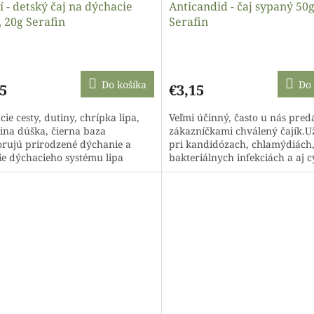
 - detský čaj na dýchacie
Anticandid - čaj sypaný 50
, 20g Serafin
Serafin
Do košíka
Do 
5
€3,15
ie cesty, dutiny, chrípka lipa,
Veľmi účinný, často u nás pre
ina dúška, čierna baza
zákazníčkami chválený čajík.U
rujú prirodzené dýchanie a
pri kandidózach, chlamýdiách
ie dýchacieho systému lipa
bakteriálnych infekciách a aj c
ieva k prirodzenej
Český...
yschopnosti...