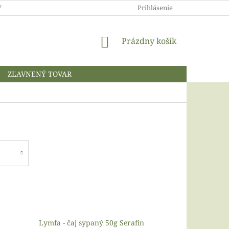
 A OCHRANA OSOBNÝCH ÚDAJOV
Prihlásenie
NÁKUPNÝ
Prázdny košík
KOŠÍK
ZĽAVNENÝ TOVAR
Lymfa - čaj sypaný 50g Serafin