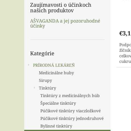
Zaujímavosti o účinkoch
t
našich produktov
o
v
AŠVAGANDA a jej pozoruhodné
účinky
€3,1
Podpo
Preskočiť
žlční
Kategórie
kategórie
celko
cukru
PRÍRODNÁ LEKÁREŇ
Čakank
Medicinálne huby
Sirupy
Tinktúry
Tinktúry z medicinálnych húb
Špeciálne tinktúry
Púčikové tinktúry viaczložkové
Púčikové tinktúry jednodruhové
Bylinné tinktúry