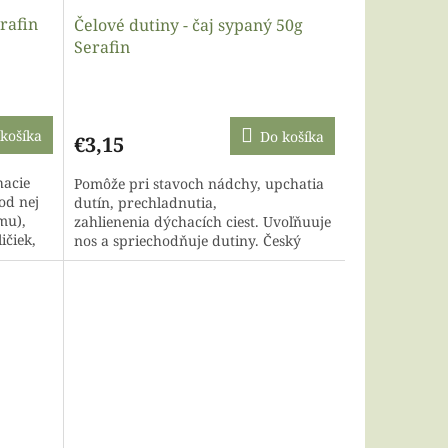
rafin
Čelové dutiny - čaj sypaný 50g
Serafin
košíka
Do košíka
€3,15
hacie
Pomôže pri stavoch nádchy, upchatia
od nej
dutín, prechladnutia,
mu),
zahlienenia dýchacích ciest. Uvoľňuuje
ičiek,
nos a spriechodňuje dutiny. Český
....
kvalitný sypaný bylinný...