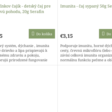
ínkov čajík - detský čaj pre
Imunita - čaj sypaný 50g Se
vú pohodu, 20g Serafin
Do košíka
Do 
5
€3,15
vý systém, dýchanie , imunita
Podporuje imunitu, horné dýc
 drievko a lipa prispievajú k
cesty, črevnú mikroflóru (lebo 
nému zdraviu a pokoju,
závisí celková imunita organiz
rujú prirodzené fungovanie
normálnu funkciu pečene a obl
vého systému, sú prírodnými...
obsahuje minerály, tonizuje telo