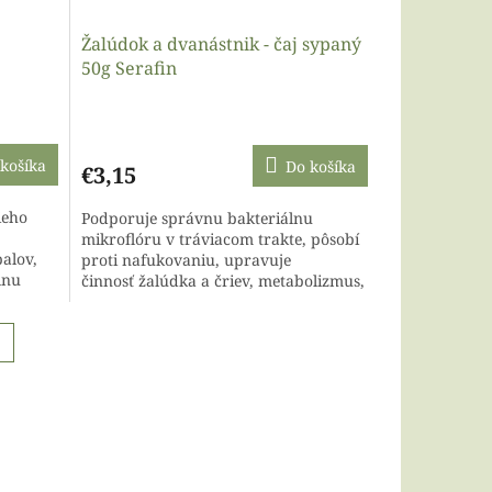
Žalúdok a dvanástnik - čaj sypaný
50g Serafin
košíka
Do košíka
€3,15
ieho
Podporuje správnu bakteriálnu
mikroflóru v tráviacom trakte, pôsobí
palov,
proti nafukovaniu, upravuje
lnu
činnosť žalúdka a čriev, metabolizmus,
paný
zároveň upokojuje tráviacu sústavu,
pomáha...