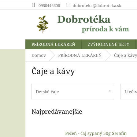
Prejsť
0950446606
dobroteka@dobroteka.sk
na
obsah
PRÍRODNÁ LEKÁREŇ
ZVÝHODNENÉ SETY
Domov
PRÍRODNÁ LEKÁREŇ
Čaje a káv
Čaje a kávy
Detské čaje
Liečiv
Najpredávanejšie
Pečeň - čaj sypaný 50g Serafin