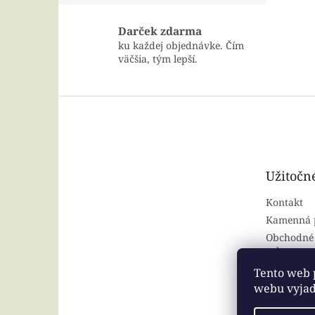
Darček zdarma
ku každej objednávke. Čím
väčšia, tým lepší.
Z
á
p
ä
t
Užitočn
i
e
Kontakt
Kamenná 
Obchodné
ochrana o
Tento web 
webu vyjadr