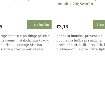
imunitu, 20g Serafin
Do košíka
Do 
5
€3,15
ruje činnosť a posilňuje pečeň a
podpora imunity, prevencia i
k, trávenie, metabolizmus tukov,
doplnková liečba pri nádche,
vú očistu, upravuje hladinu
prechladnutí, kašli, alergiách,
 v krvi a črevnú mikroflóru.
problémoch. Divozel, ruža šíp
a, nechtík, repík,...
rakytník, skorocel podporujú
prirodzenú...