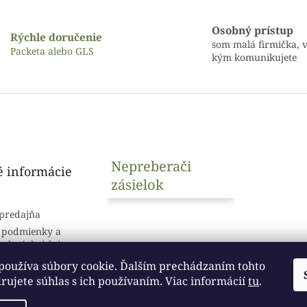
Osobný prístup
Rýchle doručenie
som malá firmička, v
Packeta alebo GLS
kým komunikujete
Nepreberači
é informácie
zásielok
predajňa
 podmienky a
sobných údajov
používa súbory cookie. Ďalším prechádzaním tohto
ujete súhlas s ich používaním. Viac informácií
tu
.