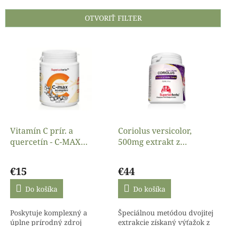
e
n
OTVORIŤ FILTER
i
e
V
p
ý
r
p
o
i
d
s
u
p
k
r
t
o
o
d
Vitamín C prír. a
Coriolus versicolor,
v
u
quercetín - C-MAX
500mg extrakt z
k
komplex, 90kaps
trúdnikovca, 90kaps,
Priemerné
Priemerné
t
Superionherbs
Superionherbs
hodnotenie
hodnotenie
€15
€44
o
produktu
produktu
v
je
je
Do košíka
Do košíka
4,3
4,7
z
z
Poskytuje komplexný a
Špeciálnou metódou dvojitej
5
5
úplne prírodný zdroj
extrakcie získaný výťažok z
hviezdičiek.
hviezdičiek.