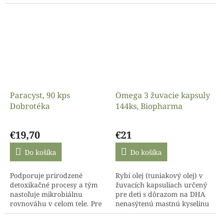
tenké a hrubé črevo až po
v Ekvádore.
konečník a tým
k stabilizácii...
Paracyst, 90 kps
Omega 3 žuvacie kapsuly
Dobrotéka
144ks, Biopharma
Priemerné
hodnotenie
€19,70
€21
produktu
je
Do košíka
Do košíka
4,0
z
Podporuje prirodzené
Rybí olej (tuniakový olej) v
5
detoxikačné procesy a tým
žuvacích kapsuliach určený
hviezdičiek.
nastoľuje mikrobiálnu
pre deti s dôrazom na DHA
rovnováhu v celom tele. Pre
nenasýtenú mastnú kyselinu
viac informácií o účinkoch -
a vitamínom D a E. Deťom