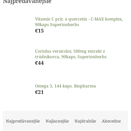
Najpredávanejšie
Vitamín C prír. a quercetín - C-MAX komplex,
90kaps Superionherbs
€15
Coriolus versicolor, 500mg extrakt z
trúdnikovca, 90kaps, Superionherbs
€44
Omega 3, 144 kaps. Biopharma
€21
R
a
Najpredávanejšie
Najlacnejšie
Najdrahšie
Abecedne
d