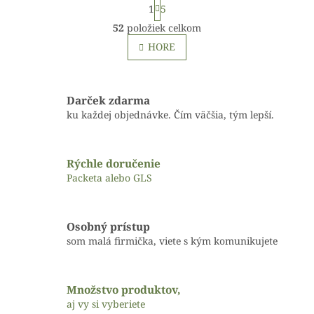
S
1
5
t
O
r
52
položiek celkom
v
á
l
HORE
n
á
k
o
d
v
a
a
c
Darček zdarma
n
i
ku každej objednávke. Čím väčšia, tým lepší.
i
e
e
p
r
Rýchle doručenie
v
Packeta alebo GLS
k
y
v
ý
Osobný prístup
p
som malá firmička, viete s kým komunikujete
i
s
u
Množstvo produktov,
aj vy si vyberiete