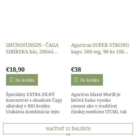
zložky:Vilcacora –...
silným...
IMUNOFUNGIN - ČAGA
Agaricus SUPER STRONG
SIBÍRSKA bio, 200ml
kaps. 500 mg, 90 ks 100%
Serafin
čistý extrakt,
Priemerné
Priemerné
Superionherbs
hodnotenie
hodnotenie
€18,90
€38
produktu
produktu
je
je
Do košíka
Do košíka
4,7
4,8
z
z
Špeciálny EXTRA SILNÝ
Agaricus blazei Murill je
5
5
koncentrát s obsahom Čagy
liečivá huba vysoko
hviezdičiek.
hviezdičiek.
sibírskej v BIO kvalite.
cenená ako v tradičnej
Unikátna kombinácia tejto
čínskej medicíne (TCM), tak
medicinálnej huby a
v modernej klinickej praxi.
skoroceľu prináša neobvyklé
Účinky – môže pomôcť v
NAČÍTAŤ 12 ĎALŠÍCH
účinky najmä v oblasti...
prevencii,...