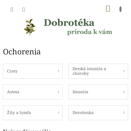
Prejsť
NÁKU
na
obsah
KOŠÍK
Ochorenia
Detská imunita a
Cysty
choroby
Astma
Imunita
Žily a lymfa
Dovolenka