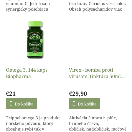
vitamínu C. Jedná sa o
tela huby Coriolus versicolor.
synergicky pôsobiacu
Obsah polysacharidov viac
kombináciu extraktov z
ako 50% zaisťuje vysokú
Camu Camu a quercetinu.
účinnosť produktu.
Obsah vitamínu C v...
Upozornenie: Podľa...
Omega 3, 144 kaps.
Virex - bomba proti
Biopharma
vírusom, tinktúra 50ml
Trávniček
Priemerné
hodnotenie
€21
€29,90
produktu
je
Do košíka
Do košíka
5,0
z
Trippel omega 3 je produkt
Aktivácia činnosti: pľúc,
5
nórskeho pôvodu, ktorý
hrubého čreva,
hviezdičiek.
obsahuje rybí tuk v
obličiek, nadobličiek, močového