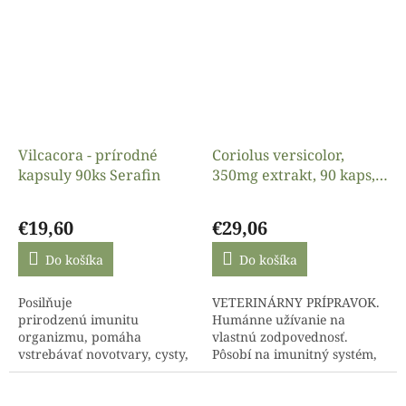
viď. nižšie.
bude určite po vôli
prírodná...
Vilcacora - prírodné
Coriolus versicolor,
kapsuly 90ks Serafin
350mg extrakt, 90 kaps,
Serafin
Priemerné
hodnotenie
€19,60
€29,06
produktu
je
Do košíka
Do košíka
4,1
z
Posilňuje
VETERINÁRNY PRÍPRAVOK.
5
prirodzenú imunitu
Humánne užívanie na
hviezdičiek.
organizmu, pomáha
vlastnú zodpovednosť.
vstrebávať novotvary, cysty,
Pôsobí na imunitný systém,
lieči vírusové a bakteriálne
metabolizmu kyselín a
infekcie, čistí od ťažkých
zásad, črevá. Jedná sa o
kovov. Hlavné
drevokaznú hubu s veľmi