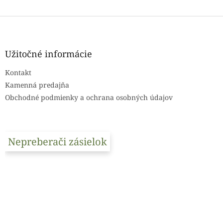
Z
á
p
ä
Užitočné informácie
t
Kontakt
i
e
Kamenná predajňa
Obchodné podmienky a ochrana osobných údajov
Nepreberači zásielok