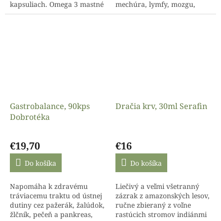
kapsuliach. Omega 3 mastné
mechúra, lymfy, mozgu,
kyseliny (EPA a DHA), ktoré
srdca, bunky, bielych a
sa nachádzajú v rybom tuku
červených krviniek,
sa taktiež...
hypofýzy, epifýzy,...
Gastrobalance, 90kps
Dračia krv, 30ml Serafin
Dobrotéka
Priemerné
Priemerné
hodnotenie
hodnotenie
€19,70
€16
produktu
produktu
je
je
Do košíka
Do košíka
4,8
4,6
z
z
Napomáha k zdravému
Liečivý a veľmi všetranný
5
5
tráviacemu traktu od ústnej
zázrak z amazonských lesov,
hviezdičiek.
hviezdičiek.
dutiny cez pažerák, žalúdok,
ručne zbieraný z voľne
žlčník, pečeň a pankreas,
rastúcich stromov indiánmi