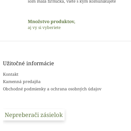
som malá firmička, viete s kým komunikujete
v
ý
p
i
Množstvo produktov,
s
aj vy si vyberiete
u
Z
á
p
ä
Užitočné informácie
t
Kontakt
i
e
Kamenná predajňa
Obchodné podmienky a ochrana osobných údajov
Nepreberači zásielok