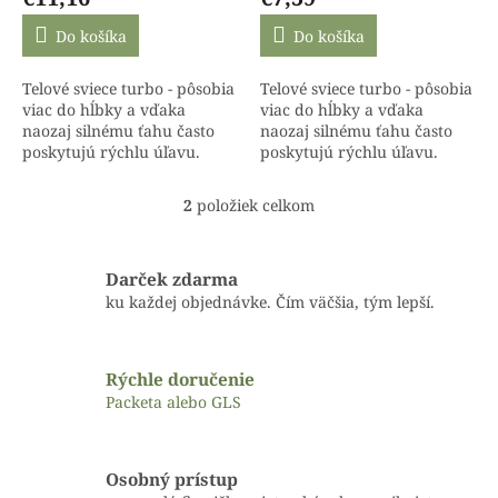
o
v
Do košíka
Do košíka
Telové sviece turbo - pôsobia
Telové sviece turbo - pôsobia
viac do hĺbky a vďaka
viac do hĺbky a vďaka
naozaj silnému ťahu často
naozaj silnému ťahu často
poskytujú rýchlu úľavu.
poskytujú rýchlu úľavu.
Môžu nahradiť 3 až 4
Môžu nahradiť 3 až 4
klasické telové sviečky.
klasické telové sviečky.
2
položiek celkom
O
v
l
á
Darček zdarma
d
ku každej objednávke. Čím väčšia, tým lepší.
a
c
i
Rýchle doručenie
e
p
Packeta alebo GLS
r
v
k
Osobný prístup
y