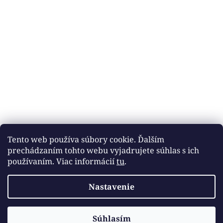
Tento web používa súbory cookie. Ďalším
prechádzaním tohto webu vyjadrujete súhlas s ich
používaním. Viac informácií
tu
.
Nastavenie
Vytvoril Shoptet
Súhlasím
Copyright 2026
DOBROTÉKA
. Všetky práva vyhradené.