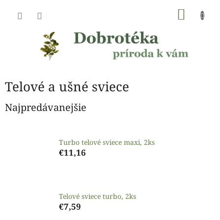
Prejsť
NÁKU
na
obsah
KOŠÍK
Telové a ušné sviece
Najpredávanejšie
Turbo telové sviece maxi, 2ks
€11,16
Telové sviece turbo, 2ks
€7,59