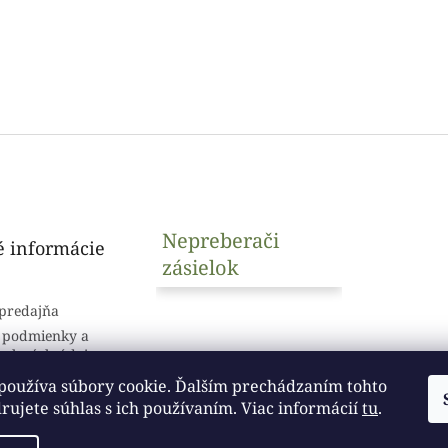
Nepreberači
é informácie
zásielok
predajňa
 podmienky a
sobných údajov
používa súbory cookie. Ďalším prechádzaním tohto
ujete súhlas s ich používaním. Viac informácií
tu
.