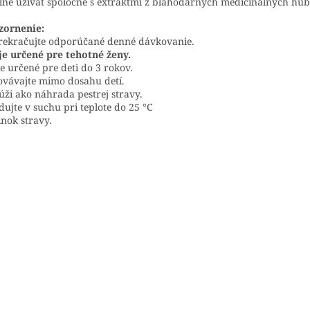
lne užívať spoločne s extraktmi z blahodárnych medicinálnych húb
zornenie:
ekračujte odporúčané denné dávkovanie.
je určené pre tehotné ženy.
je určené pre deti do 3 rokov.
vávajte mimo dosahu detí.
úži ako náhrada pestrej stravy.
dujte v suchu pri teplote do 25
°C
nok stravy.