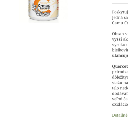
Poskytu
Jedná sa
Camu Ca
Obsah v
vyšší
ak
vysoko 
bielkovi
uľahčuj
Quercet
prirodze
dôležitý
viažu na
telo ned
dodávať 
veľmi ča
oxidácio
Detailné