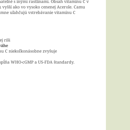
eľné s inými rastlinami. Obsah vitamínu C v
vyšší ako vo vysoko cenenej Acerole. Camu
namne uľahčujú vstrebávanie vitamínu C
j ríši
váhe
ínu C niekoľkonásobne zvyšuje
t, spĺňa WHO-cGMP a US-FDA štandardy.