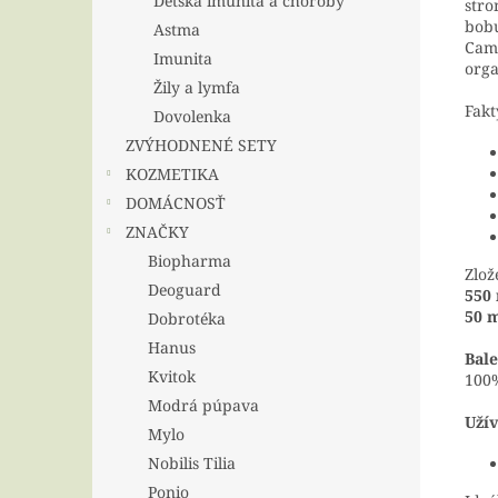
Detská imunita a choroby
stro
bob
Astma
Camu
Imunita
org
Žily a lymfa
Fakt
Dovolenka
ZVÝHODNENÉ SETY
KOZMETIKA
DOMÁCNOSŤ
ZNAČKY
Biopharma
Zlož
Deoguard
550
50 
Dobrotéka
Hanus
Bale
Kvitok
100%
Modrá púpava
Užív
Mylo
Nobilis Tilia
Ponio