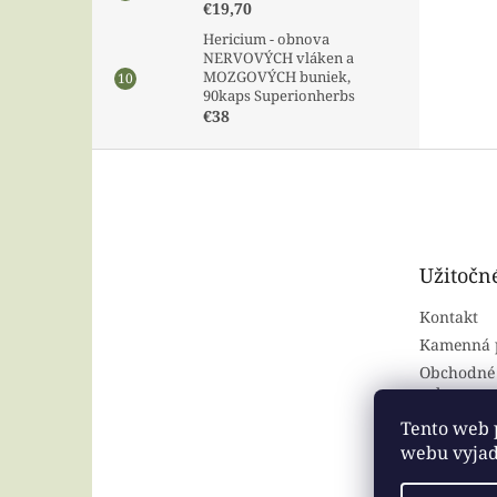
€19,70
Hericium - obnova
NERVOVÝCH vláken a
MOZGOVÝCH buniek,
90kaps Superionherbs
€38
Z
á
p
ä
t
Užitočn
i
e
Kontakt
Kamenná 
Obchodné
ochrana o
Tento web 
webu vyjadr