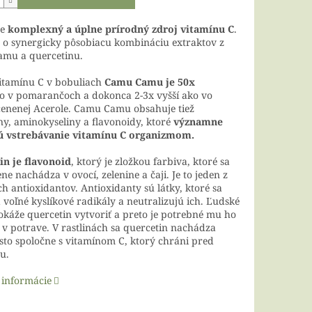
je
komplexný a úplne prírodný zdroj vitamínu C
.
 o synergicky pôsobiacu kombináciu extraktov z
mu a quercetinu.
itamínu C v bobuliach
Camu Camu je 50x
o v pomarančoch a dokonca 2-3x vyšší ako vo
cenenej Acerole. Camu Camu obsahuje tiež
ny, aminokyseliny a flavonoidy, ktoré
významne
ú vstrebávanie vitamínu C organizmom.
in je flavonoid
, ktorý je zložkou farbiva, ktoré sa
ne nachádza v ovocí, zelenine a čaji. Je to jeden z
ch antioxidantov. Antioxidanty sú látky, ktoré sa
 voľné kyslíkové radikály a neutralizujú ich. Ľudské
okáže quercetin vytvoriť a preto je potrebné mu ho
v potrave. V rastlinách sa quercetin nachádza
sto spoločne s vitamínom C, ktorý chráni pred
u.
 informácie