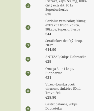
Extrakt, kaps. 500mg, 100%
čistý extrakt, 90 ks
Superionherbs
€38
Coriolus versicolor, 500mg
extrakt z trúdnikovca,
90kaps, Superionherbs
€44
Serafínkov detský sirup,
200ml
€14,90
ANTIZAP, 90kps Dobrotéka
€29
Omega 3, 144 kaps.
Biopharma
€21
Virex - bomba proti
vírusom, tinktúra 50ml
Trávniček
€29,90
Gastrobalance, 90kps
Dobrotéka