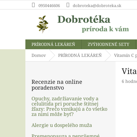
Prejsť
0950446606
dobroteka@dobroteka.sk
na
obsah
PRÍRODNÁ LEKÁREŇ
ZVÝHODNENÉ SETY
Domov
PRÍRODNÁ LEKÁREŇ
Vitamín C 
B
Vit
o
č
Recenzie na online
Prieme
6 hodn
n
poradenstvo
hodnot
ý
produk
p
Opuchy, zadržiavanie vody a
je
celulitída pri poruche štítnej
a
4,3
žľazy: Prečo vznikajú a čo všetko
z
n
za nimi môže byť?
5
e
hviezdi
l
Alergie u dospelého muža
Premenopauza a nepríjemné