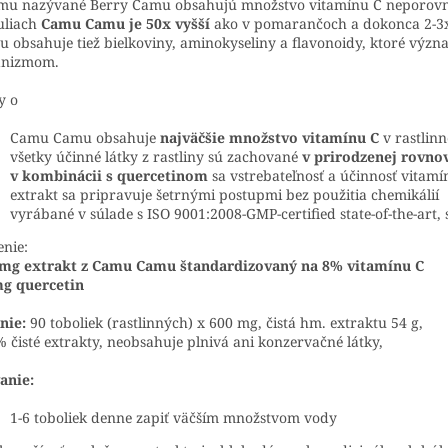
mu nazývané Berry Camu obsahujú množstvo vitamínu C neporovnat
uliach
Camu Camu je 50x vyšší
ako v pomarančoch a dokonca 2-3x 
 obsahuje tiež bielkoviny, aminokyseliny a flavonoidy, ktoré výz
anizmom.
y o
Camu Camu obsahuje
najväčšie množstvo vitamínu C
v rastlinne
všetky účinné látky z rastliny sú zachované
v prirodzenej rovno
v kombinácii s quercetinom
sa vstrebateľnosť a účinnosť vitam
extrakt sa pripravuje šetrnými postupmi bez použitia chemikálií
vyrábané v súlade s ISO 9001:2008-GMP-certified state-of-the-ar
enie:
 mg extrakt z Camu Camu štandardizovaný na 8% vitamínu C
mg quercetin
nie:
90 toboliek (rastlinných) x 600 mg, čistá hm. extraktu 54 g,
 čisté extrakty, neobsahuje plnivá ani konzervačné látky,
anie:
1-6 toboliek denne zapiť väčším množstvom vody