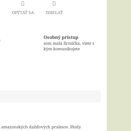
Č
OPÝTAŤ SA
ZDIEĽAŤ
Osobný prístup
e
som malá firmička, viete s
kým komunikujete
ch amazonských dažďových pralesov. Plody