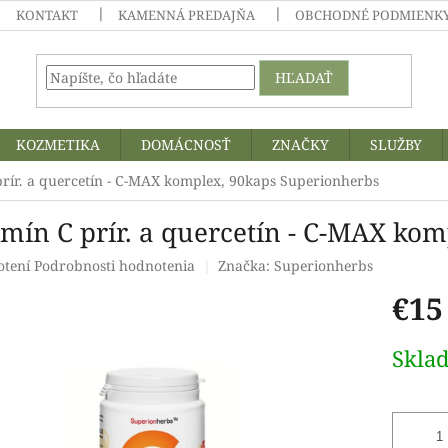
KONTAKT
KAMENNÁ PREDAJŇA
OBCHODNÉ PODMIENKY
HĽADAŤ
KOZMETIKA
DOMÁCNOSŤ
ZNAČKY
SLUŽBY
prír. a quercetín - C-MAX komplex, 90kaps Superionherbs
amín C prír. a quercetín - C-MAX ko
rné
otení
Podrobnosti hodnotenia
Značka:
Superionherbs
enie
€15
tu
Jednotk
Skla
cena:
čiek.