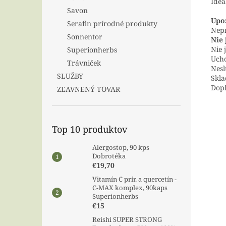
Ideá
Savon
Upo
Serafin prírodné produkty
Nepr
Sonnentor
Nie 
Nie 
Superionherbs
Ucho
Trávniček
Nesl
SLUŽBY
Skla
Dopl
ZĽAVNENÝ TOVAR
Top 10 produktov
Alergostop, 90 kps
Dobrotéka
€19,70
Vitamín C prír. a quercetín -
C-MAX komplex, 90kaps
Superionherbs
€15
Reishi SUPER STRONG