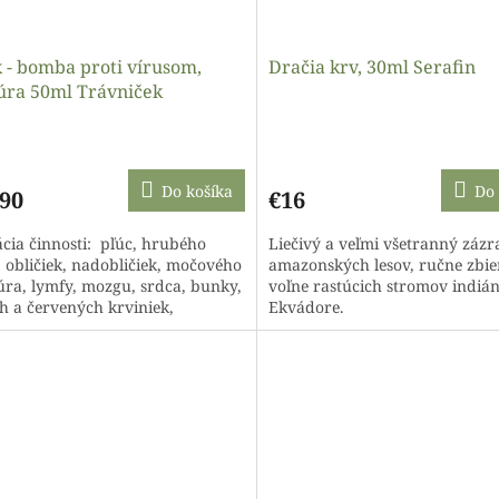
 - bomba proti vírusom,
Dračia krv, 30ml Serafin
túra 50ml Trávniček
erné
Priemerné
tenie
hodnotenie
ktu
produktu
Do košíka
Do 
,90
€16
je
4,6
ácia činnosti: pľúc, hrubého
Liečivý a veľmi všetranný zázr
z
, obličiek, nadobličiek, močového
amazonských lesov, ručne zbie
5
ra, lymfy, mozgu, srdca, bunky,
voľne rastúcich stromov indiá
ičiek.
hviezdičiek.
ch a červených krviniek,
Ekvádore.
zy, epifýzy,...