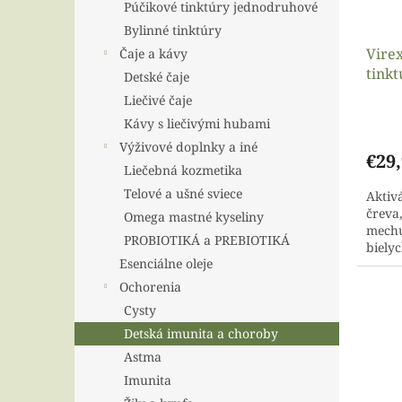
Púčikové tinktúry jednodruhové
Bylinné tinktúry
Virex
Čaje a kávy
tink
Detské čaje
Liečivé čaje
Priem
Kávy s liečivými hubami
hodno
produ
Výživové doplnky a iné
€29
je
Liečebná kozmetika
5,0
Telové a ušné sviece
Aktiv
z
čreva
5
Omega mastné kyseliny
mechú
hviezd
PROBIOTIKÁ a PREBIOTIKÁ
biely
Esenciálne oleje
hypofý
Ochorenia
Cysty
Detská imunita a choroby
Astma
Imunita