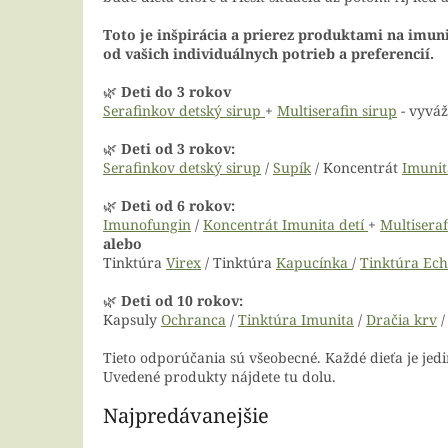
Toto je inšpirácia a prierez produktami na imuni
od vašich individuálnych potrieb a preferencií.
🌿
Deti do 3 rokov
Serafinkov detský sirup
+
Multiserafin sirup
- vyváž
🌿
Deti od 3 rokov:
Serafinkov detský sirup
/
Supík
/ Koncentrát
Imunit
🌿
Deti od 6 rokov:
Imunofungin
/
Koncentrát Imunita detí
+
Multiseraf
alebo
Tinktúra
Virex
/ Tinktúra
Kapucínka
/
Tinktúra Ech
🌿
Deti od 10 rokov:
Kapsuly
Ochranca
/
Tinktúra Imunita
/
Dračia krv
Tieto odporúčania sú všeobecné. Každé dieťa je jedi
Uvedené produkty nájdete tu dolu.
Najpredávanejšie