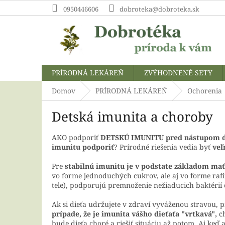
Prejsť
0950446606
dobroteka@dobroteka.sk
na
obsah
PRÍRODNÁ LEKÁREŇ
ZVÝHODNENÉ SETY
Domov
PRÍRODNÁ LEKÁREŇ
Ochorenia
Detská imunita a choroby
AKO​ podporiť
DETSKÚ IMUNITU pred nástupom do
imunitu podporiť
? Prírodné riešenia vedia byť
veľ
Pre
stabilnú imunitu je v podstate základom mať 
vo forme jednoduchých cukrov, ale aj vo forme rafi
tele), podporujú premnoženie nežiaducich baktérií
Ak si dieťa udržujete v zdraví vyváženou stravou, 
prípade, že je imunita vášho dieťaťa "vrtkavá",
ch
bude dieťa choré a riešiť situáciu až potom. Aj ke