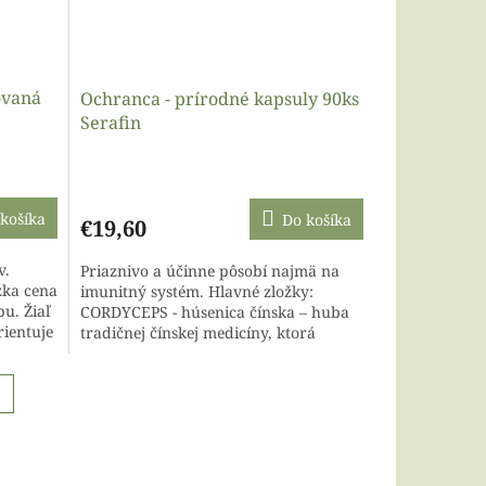
ovaná
Ochranca - prírodné kapsuly 90ks
Serafin
Priemerné
hodnotenie
produktu
košíka
Do košíka
€19,60
je
4,0
v.
Priaznivo a účinne pôsobí najmä na
z
zka cena
imunitný systém. Hlavné zložky:
5
u. Žiaľ
CORDYCEPS - húsenica čínska – huba
hviezdičiek.
rientuje
tradičnej čínskej medicíny, ktorá
podporuje prirodzené funkcie tela...