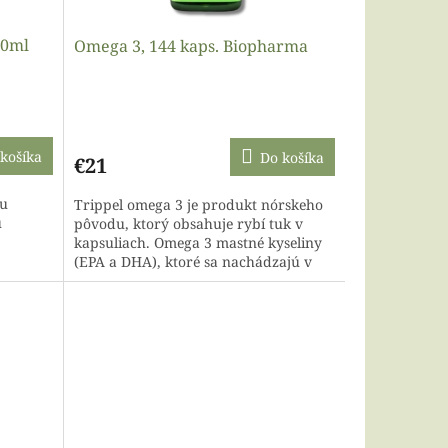
00ml
Omega 3, 144 kaps. Biopharma
košíka
Do košíka
€21
ou
Trippel omega 3 je produkt nórskeho
u
pôvodu, ktorý obsahuje rybí tuk v
kapsuliach. Omega 3 mastné kyseliny
(EPA a DHA), ktoré sa nachádzajú v
rybom tuku sa taktiež...
h bylín