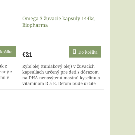
Omega 3 žuvacie kapsuly 144ks,
Biopharma
košíka
Do košíka
€21
ak z
Rybí olej (tuniakový olej) v žuvacích
raný z
kapsuliach určený pre deti s dôrazom
nmi v
na DHA nenasýtenú mastnú kyselinu a
vitamínom D a E. Deťom bude určite
po vôli prírodná...