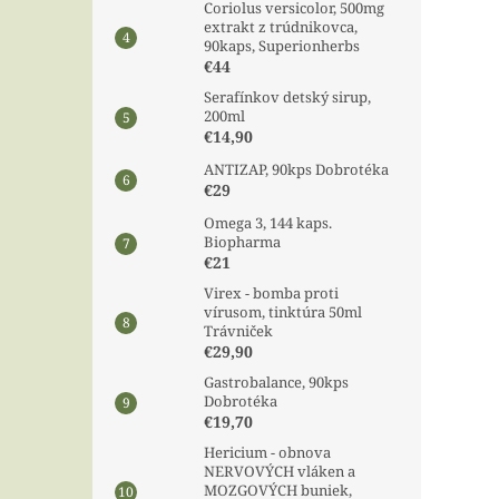
Coriolus versicolor, 500mg
extrakt z trúdnikovca,
90kaps, Superionherbs
€44
Serafínkov detský sirup,
200ml
€14,90
ANTIZAP, 90kps Dobrotéka
€29
Omega 3, 144 kaps.
Biopharma
€21
Virex - bomba proti
vírusom, tinktúra 50ml
Trávniček
€29,90
Gastrobalance, 90kps
Dobrotéka
€19,70
Hericium - obnova
NERVOVÝCH vláken a
MOZGOVÝCH buniek,