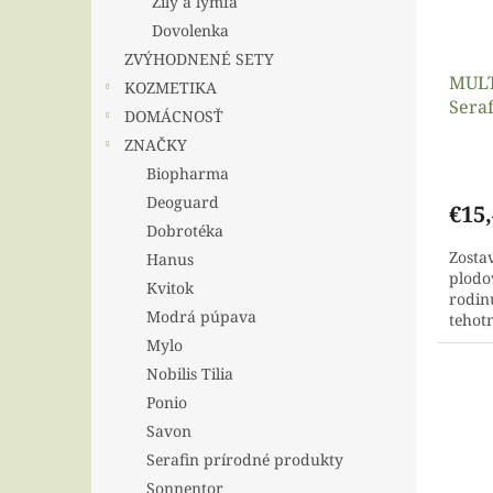
Žily a lymfa
Dovolenka
ZVÝHODNENÉ SETY
MULT
KOZMETIKA
Seraf
DOMÁCNOSŤ
ZNAČKY
Biopharma
Deoguard
€15
Dobrotéka
Zosta
Hanus
plodov
Kvitok
rodinu
Modrá púpava
tehot
chuť,
Mylo
Nobilis Tilia
Ponio
Savon
Serafin prírodné produkty
Sonnentor