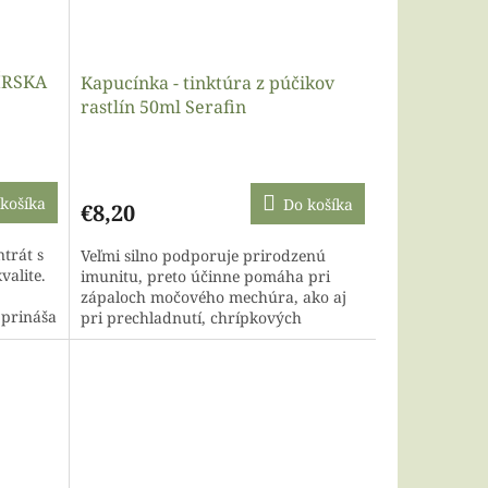
ÍRSKA
Kapucínka - tinktúra z púčikov
rastlín 50ml Serafin
košíka
Do košíka
€8,20
trát s
Veľmi silno podporuje prirodzenú
valite.
imunitu, preto účinne pomáha pri
zápaloch močového mechúra, ako aj
 prináša
pri prechladnutí, chrípkových
ti...
stavoch, na prevenciu, liečbu i...