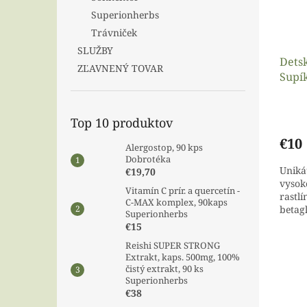
Superionherbs
Trávniček
SLUŽBY
Dets
ZĽAVNENÝ TOVAR
Supí
Top 10 produktov
€10
Alergostop, 90 kps
Dobrotéka
Uniká
€19,70
vysok
Vitamín C prír. a quercetín -
rastlí
C-MAX komplex, 90kaps
betag
Superionherbs
na po
€15
synerg
Reishi SUPER STRONG
Extrakt, kaps. 500mg, 100%
čistý extrakt, 90 ks
Superionherbs
€38