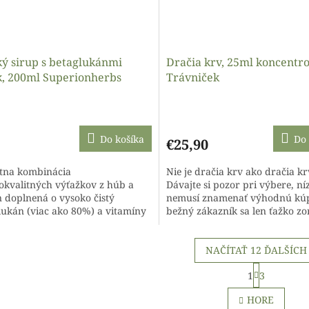
ký sirup s betaglukánmi
Dračia krv, 25ml koncentr
k, 200ml Superionherbs
Trávniček
Priemerné
hodnotenie
produktu
Do košíka
Do 
€25,90
je
4,5
tna kombinácia
Nie je dračia krv ako dračia kr
z
okvalitných výťažkov z húb a
Dávajte si pozor pri výbere, ní
5
n doplnená o vysoko čistý
nemusí znamenať výhodnú kúp
hviezdičiek.
lukán (viac ako 80%) a vitamíny
bežný zákazník sa len ťažko zo
dporu imunity. Deväť zložiek
v širokej ponuke dračej krvi,...
icky...
NAČÍTAŤ 12 ĎALŠÍCH
S
1
3
t
O
r
v
HORE
á
l