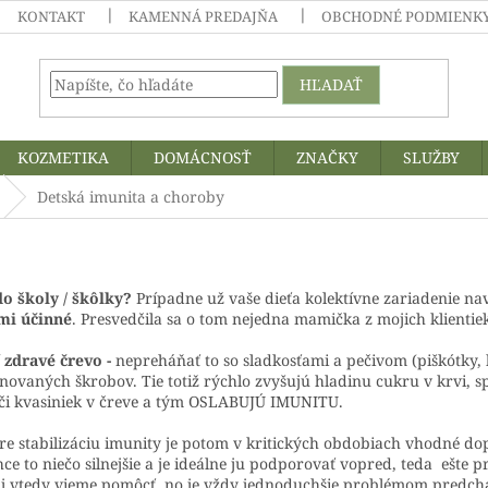
KONTAKT
KAMENNÁ PREDAJŇA
OBCHODNÉ PODMIENKY
HĽADAŤ
KOZMETIKA
DOMÁCNOSŤ
ZNAČKY
SLUŽBY
Detská imunita a choroby
 školy / škôlky?
Prípadne už vaše dieťa kolektívne zariadenie na
mi účinné
. Presvedčila sa o tom nejedna mamička z mojich klientie
zdravé črevo -
nepreháňať to so sladkosťami a pečivom (piškótky, b
novaných škrobov. Tie totiž rýchlo zvyšujú hladinu cukru v krvi, s
 či kvasiniek v čreve a tým OSLABUJÚ IMUNITU.
pre stabilizáciu imunity je potom v kritických obdobiach vhodné do
ce to niečo silnejšie a je ideálne ju podporovať vopred, teda ešte 
ď aj vtedy vieme pomôcť, no je vždy jednoduchšie problémom predch