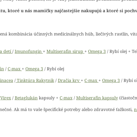
tu, ktoré u nás mamičky najčastejšie nakupujú a ktoré si pochva
ená kombinácia účinných medicinálnych húb, liečivých rastlín, vi
a detí
/
Imunofungin
+
Multiserafin sirup
+
Omega 3
/ Rybí olej
+ Te
in
/
C-max
+
Omega 3
/ Rybí olej
inacea
/
Tinktúra Rakytnik
/
Dračia krv
+
C-max
+
Omega 3
/ Rybí o
/
Virex
/
Betaglukán
kapsuly
+
C-max
/
Multiserafin kapsuly
(čiastoč
nečné. Ak má to vaše špecifické potreby alebo zdravotné ťažkosti,
n