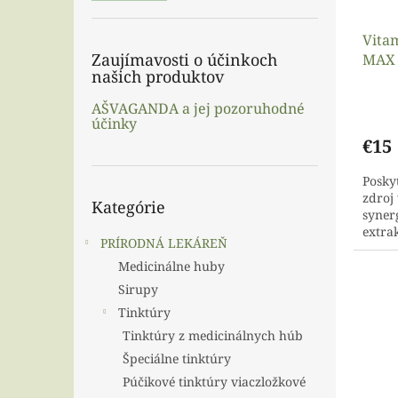
d
v
u
Vitam
k
Zaujímavosti o účinkoch
MAX 
t
našich produktov
Supe
o
v
Priem
AŠVAGANDA a jej pozoruhodné
hodno
účinky
produ
€15
je
4,3
Posky
z
Preskočiť
zdroj
5
Kategórie
kategórie
syner
hviezd
extra
PRÍRODNÁ LEKÁREŇ
Obsah
Medicinálne huby
Sirupy
Tinktúry
Tinktúry z medicinálnych húb
Špeciálne tinktúry
Púčikové tinktúry viaczložkové