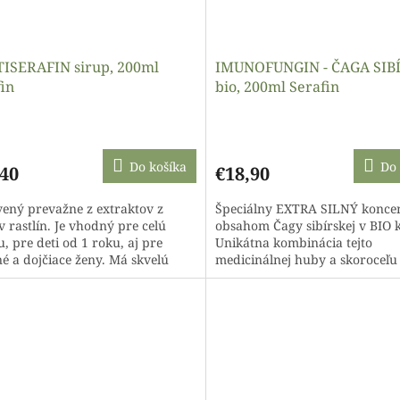
ISERAFIN sirup, 200ml
IMUNOFUNGIN - ČAGA SIB
in
bio, 200ml Serafin
Priemerné
hodnotenie
produktu
Do košíka
Do 
,40
€18,90
je
4,7
vený prevažne z extraktov z
Špeciálny EXTRA SILNÝ koncen
z
 rastlín. Je vhodný pre celú
obsahom Čagy sibírskej v BIO k
5
, pre deti od 1 roku, aj pre
Unikátna kombinácia tejto
hviezdičiek.
né a dojčiace ženy. Má skvelú
medicinálnej huby a skoroceľu
 neobsahuje pridaný cukor ani...
neobvyklé účinky najmä v oblas