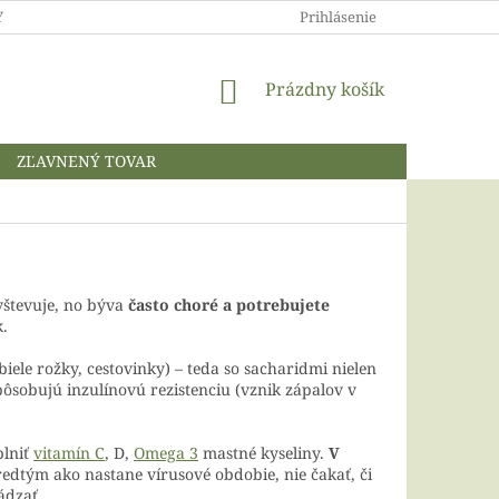
 A OCHRANA OSOBNÝCH ÚDAJOV
Prihlásenie
NÁKUPNÝ
Prázdny košík
KOŠÍK
ZĽAVNENÝ TOVAR
vštevuje, no býva
často choré a potrebujete
k.
iele rožky, cestovinky) – teda so sacharidmi nielen
pôsobujú inzulínovú rezistenciu (vznik zápalov v
plniť
vitamín C
, D,
Omega 3
mastné kyseliny.
V
predtým ako nastane vírusové obdobie, nie čakať, či
ádzať.