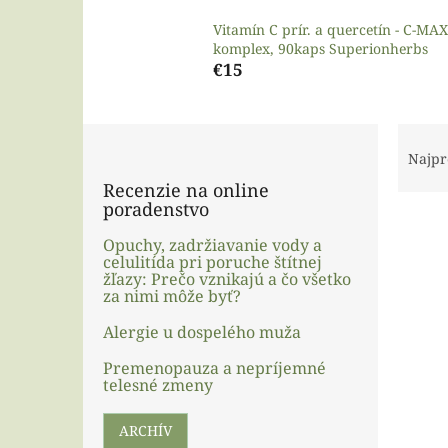
Vitamín C prír. a quercetín - C-MAX
komplex, 90kaps Superionherbs
€15
B
R
o
a
Najpr
č
d
Recenzie na online
n
e
poradenstvo
ý
n
p
i
Opuchy, zadržiavanie vody a
celulitída pri poruche štítnej
a
e
V
žľazy: Prečo vznikajú a čo všetko
n
p
ý
za nimi môže byť?
e
r
p
l
o
Alergie u dospelého muža
i
d
s
Premenopauza a nepríjemné
u
p
telesné zmeny
k
r
t
o
ARCHÍV
o