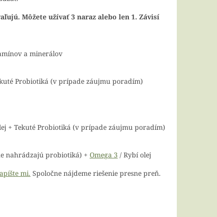
ľujú. Môžete užívať 3 naraz alebo len 1. Závisí
tamínov a minerálov
kuté Probiotiká (v prípade záujmu poradím)
lej
+ Tekuté Probiotiká (v prípade záujmu poradím)
ne nahrádzajú probiotiká)
+
Omega 3
/ Rybí olej
apíšte mi.
Spoločne nájdeme riešenie presne preň.