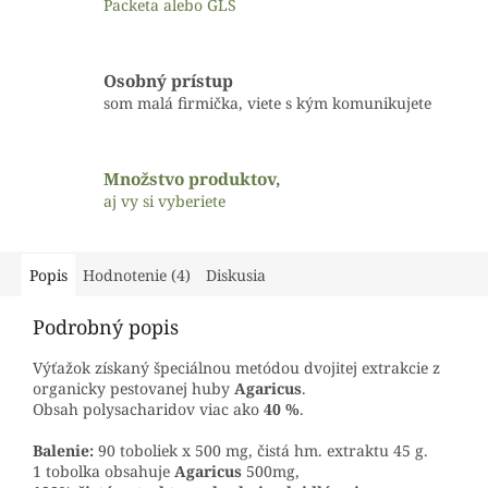
Packeta alebo GLS
Osobný prístup
som malá firmička, viete s kým komunikujete
Množstvo produktov,
aj vy si vyberiete
Popis
Hodnotenie (4)
Diskusia
Podrobný popis
Výťažok získaný špeciálnou metódou dvojitej extrakcie z
organicky pestovanej huby
Agaricus
.
Obsah polysacharidov viac ako
40 %
.
Balenie:
90 toboliek x 500 mg, čistá hm. extraktu 45 g.
1 tobolka obsahuje
Agaricus
500mg,