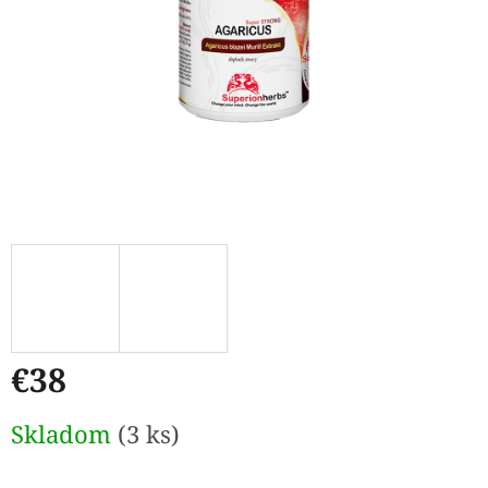
€38
Jednotková
Skladom
(3 ks)
cena: