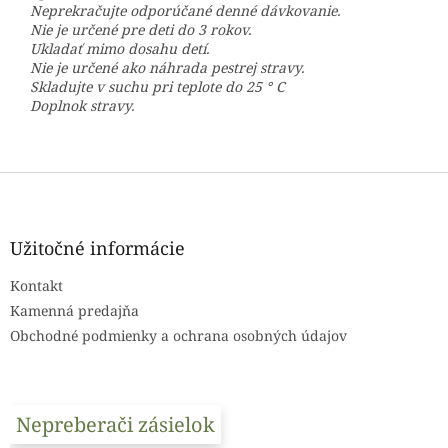
Neprekračujte odporúčané denné dávkovanie.
Nie je určené pre deti do 3 rokov.
Ukladať mimo dosahu detí.
Nie je určené ako náhrada pestrej stravy.
Skladujte v suchu pri teplote do 25 ° C
Doplnok stravy.
Z
á
p
ä
Užitočné informácie
t
Kontakt
i
e
Kamenná predajňa
Obchodné podmienky a ochrana osobných údajov
Nepreberači zásielok