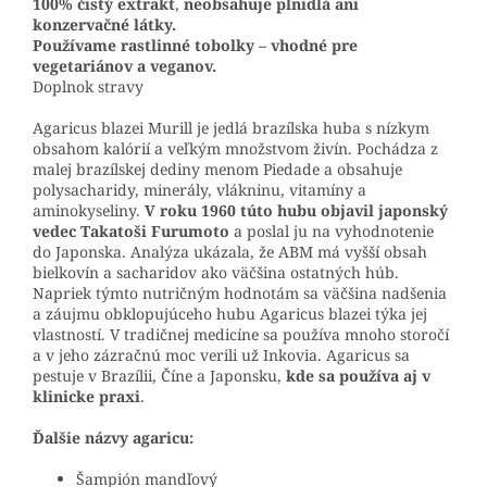
100% čistý extrakt
,
neobsahuje plnidlá ani
konzervačné látky.
Používame rastlinné tobolky – vhodné pre
vegetariánov a veganov.
Doplnok stravy
Agaricus blazei Murill je jedlá brazílska huba s nízkym
obsahom kalórií a veľkým množstvom živín. Pochádza z
malej brazílskej dediny menom Piedade a obsahuje
polysacharidy, minerály, vlákninu, vitamíny a
aminokyseliny.
V roku 1960 túto hubu objavil japonský
vedec Takatoši Furumoto
a poslal ju na vyhodnotenie
do Japonska. Analýza ukázala, že ABM má vyšší obsah
bielkovín a sacharidov ako väčšina ostatných húb.
Napriek týmto nutričným hodnotám sa väčšina nadšenia
a záujmu obklopujúceho hubu Agaricus blazei týka jej
vlastností. V tradičnej medicíne sa používa mnoho storočí
a v jeho zázračnú moc verili už Inkovia. Agaricus sa
pestuje v Brazílii, Číne a Japonsku,
kde sa používa aj v
klinicke praxi
.
Ďalšie názvy agaricu:
Šampión mandľový