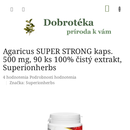
Prejsť
NÁKU
na
obsah
KOŠÍK
Agaricus SUPER STRONG kaps.
500 mg, 90 ks 100% čistý extrakt,
Superionherbs
Priemerné
4 hodnotenia
Podrobnosti hodnotenia
hodnotenie
Značka:
Superionherbs
produktu
je
4,8
z
5
hviezdičiek.