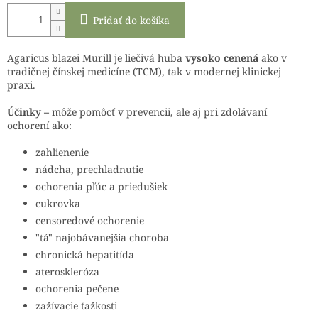
Pridať do košíka
Agaricus blazei Murill je liečivá huba
vysoko cenená
ako v
tradičnej čínskej medicíne (TCM), tak v modernej klinickej
praxi.
Účinky –
môže pomôcť v prevencii, ale aj pri zdolávaní
ochorení ako:
zahlienenie
nádcha, prechladnutie
ochorenia pľúc a priedušiek
cukrovka
censoredové ochorenie
"tá" najobávanejšia choroba
chronická hepatitída
ateroskleróza
ochorenia pečene
zažívacie ťažkosti