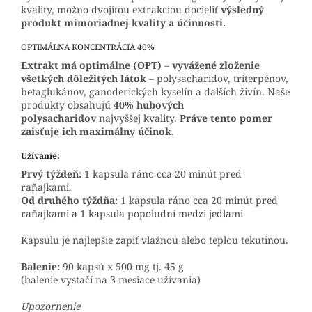
kvality, možno dvojitou extrakciou docieliť
výsledný
produkt mimoriadnej kvality a účinnosti.
OPTIMÁLNA KONCENTRÁCIA 40%
Extrakt má optimálne (OPT)
–
vyvážené zloženie
všetkých dôležitých látok
– polysacharidov, triterpénov,
betaglukánov, ganoderických kyselín a ďalších živín. Naše
produkty obsahujú
40% hubových
polysacharidov
najvyššej kvality.
Práve tento pomer
zaisťuje ich maximálny účinok.
Užívanie:
Prvý týždeň:
1 kapsula ráno cca 20 minút pred
raňajkami.
Od druhého týždňa:
1 kapsula ráno cca 20 minút pred
raňajkami a 1 kapsula popoludní medzi jedlami
Kapsulu je najlepšie zapiť vlažnou alebo teplou tekutinou.
Balenie:
90 kapsú x 500 mg tj. 45 g
(balenie vystačí na 3 mesiace užívania)
Upozornenie