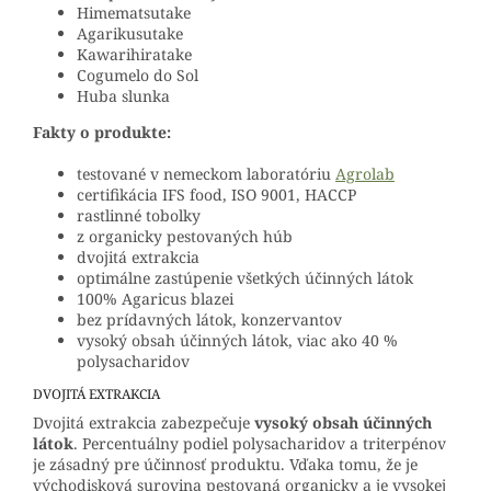
Himematsutake
Agarikusutake
Kawarihiratake
Cogumelo do Sol
Huba slunka
Fakty o produkte:
testované v nemeckom laboratóriu
Agrolab
certifikácia IFS food, ISO 9001, HACCP
rastlinné tobolky
z organicky pestovaných húb
dvojitá extrakcia
optimálne zastúpenie všetkých účinných látok
100% Agaricus blazei
bez prídavných látok, konzervantov
vysoký obsah účinných látok, viac ako 40 %
polysacharidov
DVOJITÁ EXTRAKCIA
Dvojitá extrakcia zabezpečuje
vysoký obsah účinných
látok
. Percentuálny podiel polysacharidov a triterpénov
je zásadný pre účinnosť produktu. Vďaka tomu, že je
východisková surovina pestovaná organicky a je vysokej