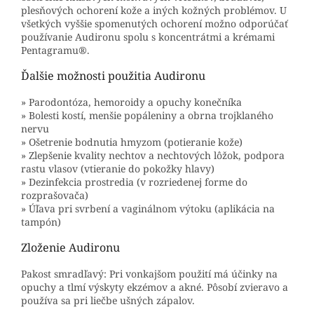
plesňových ochorení kože a iných kožných problémov. U
všetkých vyššie spomenutých ochorení možno odporúčať
používanie Audironu spolu s koncentrátmi a krémami
Pentagramu®.
Ďalšie možnosti použitia Audironu
» Parodontóza, hemoroidy a opuchy konečníka
» Bolesti kostí, menšie popáleniny a obrna trojklaného
nervu
» Ošetrenie bodnutia hmyzom (potieranie kože)
» Zlepšenie kvality nechtov a nechtových lôžok, podpora
rastu vlasov (vtieranie do pokožky hlavy)
» Dezinfekcia prostredia (v rozriedenej forme do
rozprašovača)
» Úľava pri svrbení a vaginálnom výtoku (aplikácia na
tampón)
Zloženie Audironu
Pakost smradľavý: Pri vonkajšom použití má účinky na
opuchy a tlmí výskyty ekzémov a akné. Pôsobí zvieravo a
používa sa pri liečbe ušných zápalov.