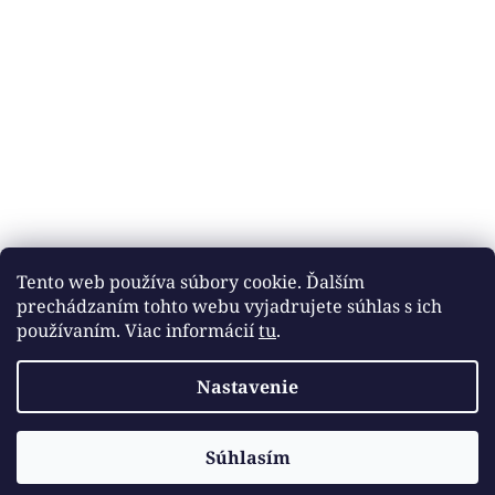
Tento web používa súbory cookie. Ďalším
prechádzaním tohto webu vyjadrujete súhlas s ich
používaním. Viac informácií
tu
.
Nastavenie
Vytvoril Shoptet
Súhlasím
Copyright 2026
DOBROTÉKA
. Všetky práva vyhradené.