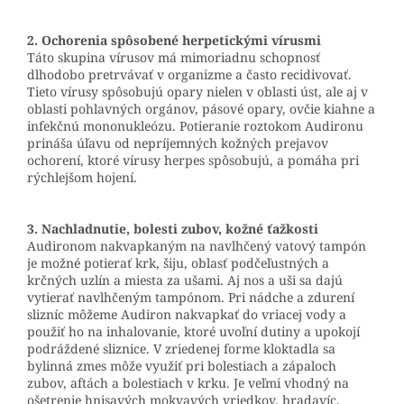
2. Ochorenia spôsobené herpetickými vírusmi
Táto skupina vírusov má mimoriadnu schopnosť
dlhodobo pretrvávať v organizme a často recidivovať.
Tieto vírusy spôsobujú opary nielen v oblasti úst, ale aj v
oblasti pohlavných orgánov, pásové opary, ovčie kiahne a
infekčnú mononukleózu. Potieranie roztokom Audironu
prináša úľavu od nepríjemných kožných prejavov
ochorení, ktoré vírusy herpes spôsobujú, a pomáha pri
rýchlejšom hojení.
3. Nachladnutie, bolesti zubov, kožné ťažkosti
Audironom nakvapkaným na navlhčený vatový tampón
je možné potierať krk, šiju, oblasť podčeľustných a
krčných uzlín a miesta za ušami. Aj nos a uši sa dajú
vytierať navlhčeným tampónom. Pri nádche a zdurení
slizníc môžeme Audiron nakvapkať do vriacej vody a
použiť ho na inhalovanie, ktoré uvoľní dutiny a upokojí
podráždené sliznice. V zriedenej forme kloktadla sa
bylinná zmes môže využiť pri bolestiach a zápaloch
zubov, aftách a bolestiach v krku. Je veľmi vhodný na
ošetrenie hnisavých mokvavých vriedkov, bradavíc,