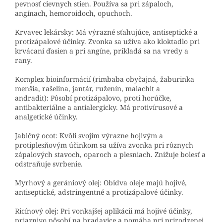
pevnosť cievnych stien. Používa sa pri zápaloch,
angínach, hemoroidoch, opuchoch.
Krvavec lekársky: Má výrazné sťahujúce, antiseptické a
protizápalové účinky. Zvonka sa užíva ako kloktadlo pri
krvácaní ďasien a pri angíne, prikladá sa na vredy a
rany.
Komplex bioinformácií (rimbaba obyčajná, žaburinka
menšia, rašelina, jantár, ruženín, malachit a
andradit): Pôsobí protizápalovo, proti horúčke,
antibakteriálne a antialergicky. Má protivírusové a
analgetické účinky.
Jablčný ocot: Kvôli svojím výrazne hojivým a
protiplesňovým účinkom sa užíva zvonka pri rôznych
zápalových stavoch, oparoch a plesniach. Znižuje bolesť a
odstraňuje svrbenie.
Myrhový a gerániový olej: Obidva oleje majú hojivé,
antiseptické, adstringentné a protizápalové účinky.
Ricínový olej: Pri vonkajšej aplikácii má hojivé účinky,
priaznivo pôsobí na bradavice a pomáha pri prirodzenej