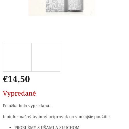
€14,50
Jednotková
Vypredané
cena:
Položka bola vypredaná…
bioinformačný bylinný prípravok na vonkajšie použitie
PROBLÉMY S UŠAMI A SLUCHOM