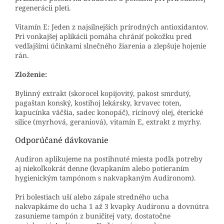
regenerácii pleti.
Vitamín E: Jeden z najsilnejších prírodných antioxidantov.
Pri vonkajšej aplikácii pomáha chrániť pokožku pred
vedľajšími účinkami slnečného žiarenia a zlepšuje hojenie
rán.
Zloženie:
Bylinný extrakt (skorocel kopijovitý, pakost smrdutý,
pagaštan konský, kostihoj lekársky, krvavec toten,
kapucínka väčšia, sadec konopáč), ricínový olej, éterické
silice (myrhová, geraniová), vitamín E, extrakt z myrhy.
Odporúčané dávkovanie
Audiron aplikujeme na postihnuté miesta podľa potreby
aj niekoľkokrát denne (kvapkaním alebo potieraním
hygienickým tampónom s nakvapkaným Audironom).
Pri bolestiach uší alebo zápale stredného ucha
nakvapkáme do ucha 1 až 3 kvapky Audironu a dovnútra
zasunieme tampón z buničitej vaty, dostatočne