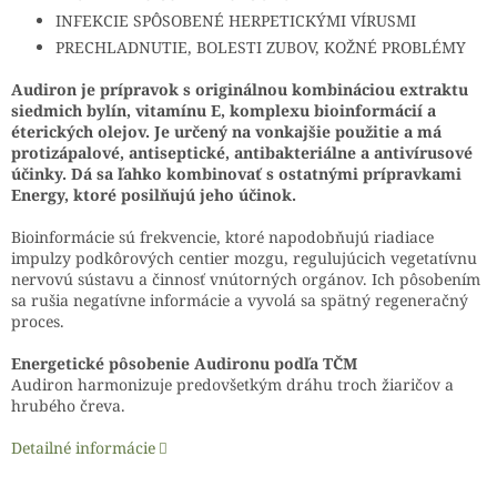
INFEKCIE SPÔSOBENÉ HERPETICKÝMI VÍRUSMI
PRECHLADNUTIE, BOLESTI ZUBOV, KOŽNÉ PROBLÉMY
Audiron je prípravok s originálnou kombináciou extraktu
siedmich bylín, vitamínu E, komplexu bioinformácií a
éterických olejov. Je určený na vonkajšie použitie a má
protizápalové, antiseptické, antibakteriálne a antivírusové
účinky. Dá sa ľahko kombinovať s ostatnými prípravkami
Energy, ktoré posilňujú jeho účinok.
Bioinformácie sú frekvencie, ktoré napodobňujú riadiace
impulzy podkôrových centier mozgu, regulujúcich vegetatívnu
nervovú sústavu a činnosť vnútorných orgánov. Ich pôsobením
sa rušia negatívne informácie a vyvolá sa spätný regeneračný
proces.
Energetické pôsobenie Audironu podľa TČM
Audiron harmonizuje predovšetkým dráhu troch žiaričov a
hrubého čreva.
Detailné informácie