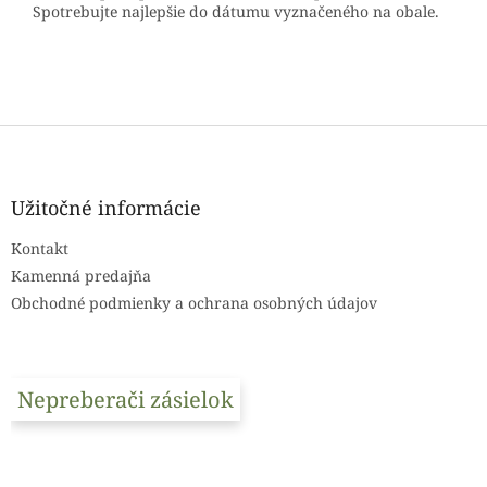
Spotrebujte najlepšie do dátumu vyznačeného na obale.
Z
á
p
ä
Užitočné informácie
t
Kontakt
i
e
Kamenná predajňa
Obchodné podmienky a ochrana osobných údajov
Nepreberači zásielok