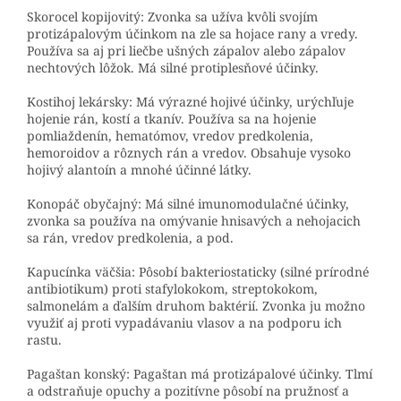
Skorocel kopijovitý: Zvonka sa užíva kvôli svojím
protizápalovým účinkom na zle sa hojace rany a vredy.
Používa sa aj pri liečbe ušných zápalov alebo zápalov
nechtových lôžok. Má silné protiplesňové účinky.
Kostihoj lekársky: Má výrazné hojivé účinky, urýchľuje
hojenie rán, kostí a tkanív. Používa sa na hojenie
pomliaždenín, hematómov, vredov predkolenia,
hemoroidov a rôznych rán a vredov. Obsahuje vysoko
hojivý alantoín a mnohé účinné látky.
Konopáč obyčajný: Má silné imunomodulačné účinky,
zvonka sa používa na omývanie hnisavých a nehojacich
sa rán, vredov predkolenia, a pod.
Kapucínka väčšia: Pôsobí bakteriostaticky (silné prírodné
antibiotikum) proti stafylokokom, streptokokom,
salmonelám a ďalším druhom baktérií. Zvonka ju možno
využiť aj proti vypadávaniu vlasov a na podporu ich
rastu.
Pagaštan konský: Pagaštan má protizápalové účinky. Tlmí
a odstraňuje opuchy a pozitívne pôsobí na pružnosť a