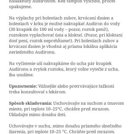
nasiaknutý Audironom. Keď tampón vyschne, proces
opakujeme.
Na výplachy pri bolestiach zubov, krvácaní ďasien a
bolestiach v krku je možné nakvapkať Audiron do vody
(30 kvapiek do 100 ml vody – pozor, roztok pení!),
roztokom vyplachovať ústa a kloktať. (Pozor, pri kloktaní
dosť pení, roztok neprehĺtame!). Pri bolestiach zubov a
krvácaní ďasien je vhodná aj priama lokálna aplikácia
neriedeného Audironu.
Na vyčistenie uší nakvapkáme do ucha pár kvapiek
Audironu a zvyšok roztoku, ktorý voľne vytečie z ucha,
iba usušíme.
Upozornenie:
Vážnejšie alebo pretrvávajúce ťažkosti
treba konzultovať s lekárom.
Spôsob skladovania:
Uschovávajte na suchom a tmavom
mieste, pri teplote 10–25°C, chráňte pred mrazom.
Ukladajte mimo dosahu detí.
Uchovávajte v suchu, mimo dosahu priameho slnečného
žiarenia, pri teplote 10–25 °C. Chráňte pred mrazom.