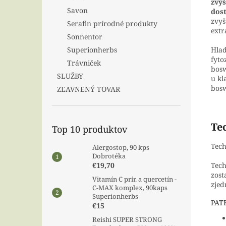
zvýš
Savon
dos
zvyš
Serafin prírodné produkty
extr
Sonnentor
Superionherbs
Hlad
fyto
Trávniček
bosw
SLUŽBY
u kl
bosw
ZĽAVNENÝ TOVAR
Te
Top 10 produktov
Tech
Alergostop, 90 kps
Dobrotéka
Tech
€19,70
zost
Vitamín C prír. a quercetín -
zjed
C-MAX komplex, 90kaps
Superionherbs
PAT
€15
Reishi SUPER STRONG