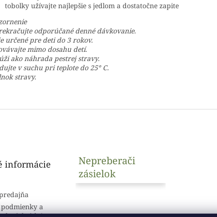
tobolky užívajte najlepšie s jedlom a dostatočne zapite
zornenie
ekračujte odporúčané denné dávkovanie.
je určené pre deti do 3 rokov.
vávajte mimo dosahu detí.
úži ako náhrada pestrej stravy.
dujte v suchu pri teplote do 25° C.
nok stravy.
Nepreberači
é informácie
zásielok
predajňa
 podmienky a
sobných údajov