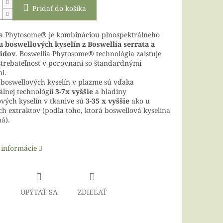
Pridať do košíka
ia Phytosome® je kombináciou plnospektrálneho
u boswellových kyselín z Boswellia serrata a
pidov
. Boswellia Phytosome® technológia zaisťuje
strebateľnosť v porovnaní so štandardnými
i.
 boswellových kyselín v plazme sú vďaka
lnej technológii
3-7x vyššie
a hladiny
vých kyselín v tkanive sú
3-35 x vyššie
ako u
ch extraktov (podľa toho, ktorá boswellová kyselina
á).
 informácie
Č
OPÝTAŤ SA
ZDIEĽAŤ