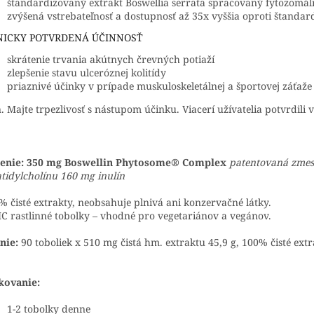
štandardizovaný extrakt Boswellia serrata spracovaný fytozomál
zvýšená vstrebateľnosť a dostupnosť až 35x vyššia oproti štanda
NICKY POTVRDENÁ ÚČINNOSŤ
skrátenie trvania akútnych črevných potiaží
zlepšenie stavu ulceróznej kolitídy
priaznivé účinky v prípade muskuloskeletálnej a športovej záťaže
. Majte trpezlivosť s nástupom účinku. Viacerí užívatelia potvrdili
ženie: 350 mg Boswellin Phytosome® Complex
patentovaná zmes 
atidylcholínu 160 mg inulín
% čisté extrakty, neobsahuje plnivá ani konzervačné látky.
 rastlinné tobolky – vhodné pro vegetariánov a vegánov.
nie:
90 toboliek x 510 mg čistá hm. extraktu 45,9 g, 100% čisté ext
kovanie:
1-2 tobolky denne