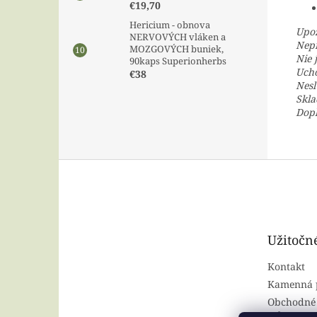
€19,70
Hericium - obnova
Upo
NERVOVÝCH vláken a
Nepr
MOZGOVÝCH buniek,
Nie 
90kaps Superionherbs
Ucho
€38
Nesl
Skla
Dopl
Z
á
p
ä
t
Užitočn
i
e
Kontakt
Kamenná 
Obchodné
ochrana o