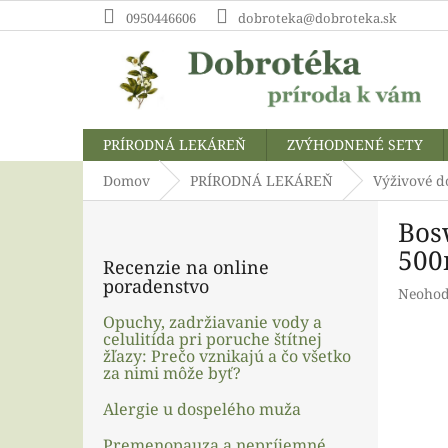
Prejsť
0950446606
dobroteka@dobroteka.sk
na
obsah
PRÍRODNÁ LEKÁREŇ
ZVÝHODNENÉ SETY
Domov
PRÍRODNÁ LEKÁREŇ
Výživové d
B
Bos
o
č
500
Recenzie na online
n
poradenstvo
Prieme
Neohod
ý
hodnot
p
Opuchy, zadržiavanie vody a
produk
celulitída pri poruche štítnej
a
je
žľazy: Prečo vznikajú a čo všetko
n
0,0
za nimi môže byť?
e
z
l
5
Alergie u dospelého muža
hviezdi
Premenopauza a nepríjemné