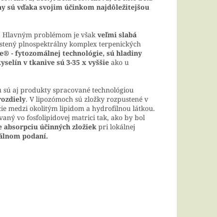
ny sú vďaka svojim účinkom najdôležitejšou
.
Hlavným problémom je však
veľmi slabá
stený plnospektrálny komplex terpenických
® - fytozomálnej technológie, sú hladiny
selín v tkanive sú 3-35 x vyššie
ako u
 sú aj produkty spracované technológiou
rozdiely
. V lipozómoch sú zložky rozpustené v
ie medzi okolitým lipidom a hydrofilnou látkou.
aný vo fosfolipidovej matrici tak, ako by bol
e absorpciu účinných zložiek
pri lokálnej
rálnom podaní.