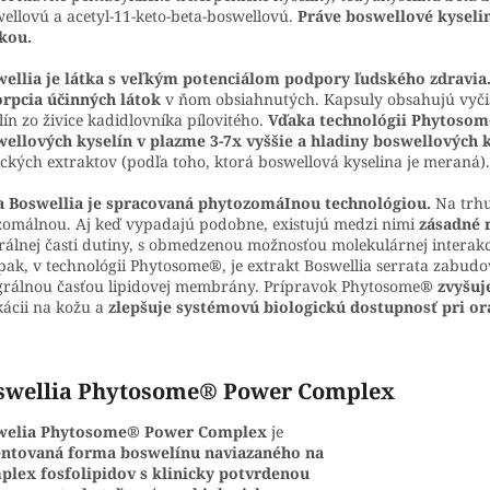
ellovú a acetyl-11-keto-beta-boswellovú.
Práve boswellové kyseli
kou.
ellia je látka s veľkým potenciálom podpory ľudského zdravia
rpcia účinných látok
v ňom obsiahnutých. Kapsuly obsahujú vyči
lín zo živice kadidlovníka pílovitého.
Vďaka technológii Phytosome
ellových kyselín v plazme 3-7x vyššie a hladiny boswellových ky
ických extraktov (podľa toho, ktorá boswellová kyselina je meraná).
a Boswellia je spracovaná phytozomáInou technológiou.
Na trhu
zomálnou. Aj keď vypadajú podobne, existujú medzi nimi
zásadné 
rálnej časti dutiny, s obmedzenou možnosťou molekulárnej interakc
ak, v technológii Phytosome®, je extrakt Boswellia serrata zabudov
grálnou časťou lipidovej membrány. Prípravok Phytosome®
zvyšuj
kácii na kožu a
zlepšuje systémovú biologickú dostupnosť pri o
swellia Phytosome® Power Complex
welia Phytosome® Power Complex
je
entovaná forma boswelínu naviazaného na
lex fosfolipidov s klinicky potvrdenou