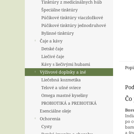
Tinktúry z medicinálnych húb
Špeciálne tinktúry
Púčikové tinktúry viaczložkové
Púčikové tinktúry jednodruhové
Bylinné tinktúry
Čaje a kávy
Detské čaje
Liečivé čaje
Kávy s liečivými hubami
Popi
Výživové doplnky a iné
Liečebná kozmetika
Pod
Telové a ušné sviece
Omega mastné kyseliny
Čo 
PROBIOTIKÁ a PREBIOTIKÁ
Bosw
Esenciálne oleje
Indi
Ochorenia
po c
Cysty
bamb
a št