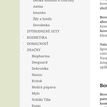
Detská imunita a choroby
bosw
Astma
zlož
Imunita
Bosw
Žily a lymfa
abso
Dovolenka
kyse
bosw
ZVÝHODNENÉ SETY
klas
KOZMETIKA
DOMÁCNOSŤ
Naš
lipo
ZNAČKY
cent
Biopharma
Naop
Deoguard
inte
apli
Dobrotéka
Hanus
Kvitok
Bo
Modrá púpava
Mylo
Bos
pat
Nobilis Tilia
komp
Ponio