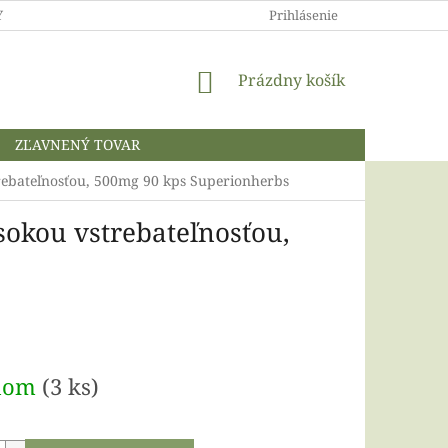
 A OCHRANA OSOBNÝCH ÚDAJOV
Prihlásenie
NÁKUPNÝ
Prázdny košík
KOŠÍK
ZĽAVNENÝ TOVAR
strebateľnosťou, 500mg 90 kps Superionherbs
ysokou vstrebateľnosťou,
ová
dom
(3 ks)