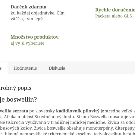
Darček zdarma
Rýchle doručeni
ku každej objednávke. Čím
Packeta alebo GLS
väčšia, tým lepší.
Množstvo produktov,
aj vy si vyberiete
s
Hodnotenie
Diskusia
robný popis
je boswellin?
ellia serrata
po slovensky
kadidlovník pílovitý
je stredne veľký
a, Afrika a oblasť Stredného východu. Strom Boswellia obsahuje vo 
elé tisícročia využívaná v tradičnej indickej medicíne. Živica sa o
usových košov. Živica boswellie obsahuje monoterpény, diterpény, t
yri hlavné pentacyklické triterpenické kyseliny, tedyakyselinu beta-