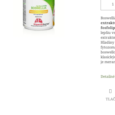
Boswell
extrakt
fosfoli
lepšiu v
extraktm
Hladiny
fytozomá
boswello
klasický
je meran
Detailné
TLA