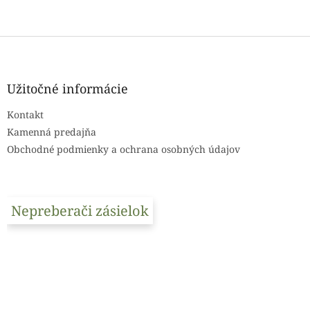
Z
á
p
ä
Užitočné informácie
t
Kontakt
i
e
Kamenná predajňa
Obchodné podmienky a ochrana osobných údajov
Nepreberači zásielok