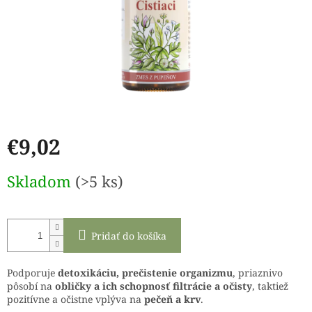
€9,02
Jednotková
Skladom
(>5 ks)
cena:
Pridať do košíka
Podporuje
detoxikáciu, prečistenie organizmu
, priaznivo
pôsobí na
obličky a ich schopnosť filtrácie a očisty
, taktiež
pozitívne a očistne vplýva na
pečeň a krv
.