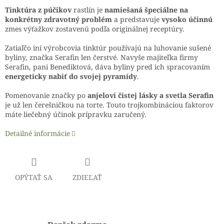
Tinktúra z púčikov
rastlín je
namiešaná špeciálne na
konkrétny zdravotný problém
a predstavuje
vysoko účinnú
zmes výťažkov zostavenú podľa originálnej receptúry.
Zatiaľčo iní výrobcovia tinktúr používajú na luhovanie sušené
byliny, značka Serafin len čerstvé. Navyše majiteľka firmy
Serafin, pani Benediktová, dáva byliny pred ich spracovaním
energeticky nabiť do svojej pyramídy
.
Pomenovanie značky po
anjelovi čistej lásky a svetla Serafin
je už len čerešničkou na torte. Touto trojkombináciou faktorov
máte liečebný účinok prípravku zaručený.
Detailné informácie
OPÝTAŤ SA
ZDIEĽAŤ