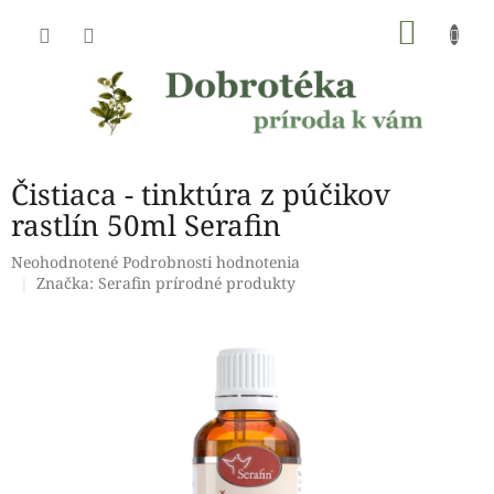
Prejsť
NÁKU
na
obsah
KOŠÍK
Čistiaca - tinktúra z púčikov
rastlín 50ml Serafin
Priemerné
Neohodnotené
Podrobnosti hodnotenia
hodnotenie
Značka:
Serafin prírodné produkty
produktu
je
0,0
z
5
hviezdičiek.