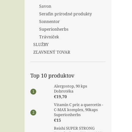
Savon
Serafin prírodné produkty
Sonnentor
Superionherbs
Trávniček
SLUŽBY
ZĽAVNENÝ TOVAR
Top 10 produktov
Alergostop, 90 kps
Dobrotéka
€19,70
Vitamín C prír. a quercetín -
C-MAX komplex, 90kaps
Superionherbs
€15
Reishi SUPER STRONG