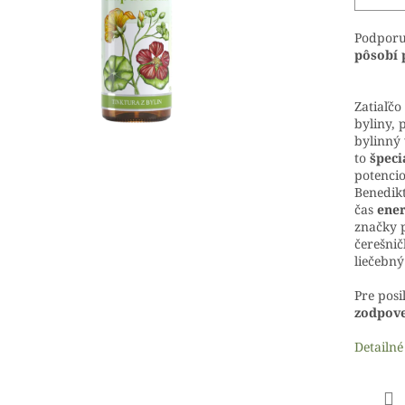
Podporu
pôsobí 
Zatiaľčo
byliny, 
bylinný
to
špec
potencio
Benedik
čas
ener
značky 
čerešnič
liečebný
Pre posi
zodpov
Detailné