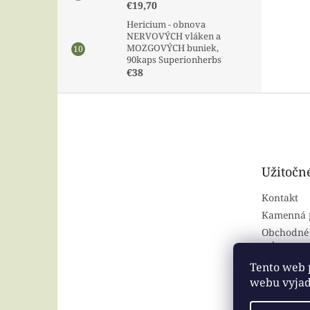
€19,70
Hericium - obnova
NERVOVÝCH vláken a
MOZGOVÝCH buniek,
90kaps Superionherbs
€38
Z
á
p
ä
t
Užitočn
i
e
Kontakt
Kamenná 
Obchodné
ochrana o
Tento web 
webu vyjadr