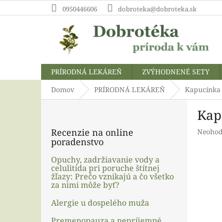
Prejsť
0950446606
dobroteka@dobroteka.sk
na
obsah
PRÍRODNÁ LEKÁREŇ
ZVÝHODNENÉ SETY
Domov
PRÍRODNÁ LEKÁREŇ
Kapucínka 
B
Kap
o
č
Recenzie na online
Prieme
Neohod
n
poradenstvo
hodnot
ý
produk
p
Opuchy, zadržiavanie vody a
je
celulitída pri poruche štítnej
a
0,0
žľazy: Prečo vznikajú a čo všetko
z
n
za nimi môže byť?
5
e
hviezdi
l
Alergie u dospelého muža
Premenopauza a nepríjemné