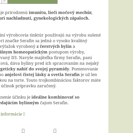
je prirodzenú
imunitu, lieči močový mechúr,
pri nachladnutí, gynekologických zápaloch.
 iní výrobcovia tinktúr používajú na výrobu sušené
pri značke Serafin sa jedná o vysoko kvalitný
 výťažok vyrobený
z čerstvých bylín
a
iálnym homeopatickým
postupom výroby,
vaný D3. Navyše majiteľka firmy Serafin, pani
tová, dáva byliny pred ich spracovaním na nejaký
geticky nabiť do svojej pyramídy
. Pomenovanie
po
anjelovi čistej lásky a svetla Serafin
je už len
kou na torte. Touto trojkombináciou faktorov máte
 účinok prípravku zaručený.
lnenie účinku je
ideálne kombinovať so
edajúcim bylinným
čajom Serafin.
 informácie