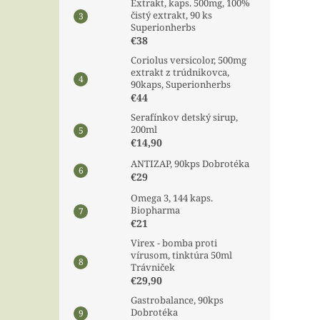
Extrakt, kaps. 500mg, 100%
čistý extrakt, 90 ks
Superionherbs
€38
Coriolus versicolor, 500mg
extrakt z trúdnikovca,
90kaps, Superionherbs
€44
Serafínkov detský sirup,
200ml
€14,90
ANTIZAP, 90kps Dobrotéka
€29
Omega 3, 144 kaps.
Biopharma
€21
Virex - bomba proti
vírusom, tinktúra 50ml
Trávniček
€29,90
Gastrobalance, 90kps
Dobrotéka