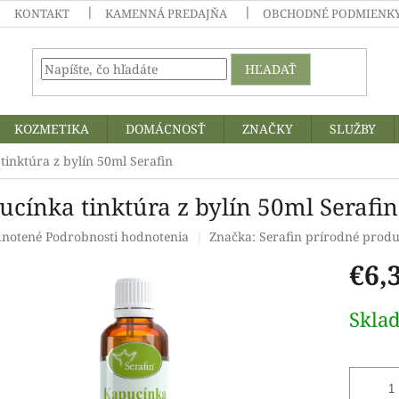
KONTAKT
KAMENNÁ PREDAJŇA
OBCHODNÉ PODMIENKY
HĽADAŤ
KOZMETIKA
DOMÁCNOSŤ
ZNAČKY
SLUŽBY
tinktúra z bylín 50ml Serafin
ucínka tinktúra z bylín 50ml Serafin
rné
notené
Podrobnosti hodnotenia
Značka:
Serafin prírodné prod
enie
€6,
tu
Jednotk
Skla
cena:
čiek.