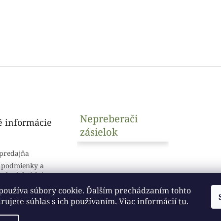
Nepreberači
é informácie
zásielok
predajňa
 podmienky a
sobných údajov
používa súbory cookie. Ďalším prechádzaním tohto
ujete súhlas s ich používaním. Viac informácií
tu
.