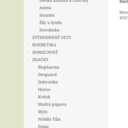
Detská imunita a choroby
Dáv
Astma
Hore
Imunita
432/
Žily a lymfa
Dovolenka
ZVÝHODNENÉ SETY
KOZMETIKA
DOMÁCNOSŤ
ZNAČKY
Biopharma
Deoguard
Dobrotéka
Hanus
Kvitok
Modrá púpava
Mylo
Nobilis Tilia
Ponio