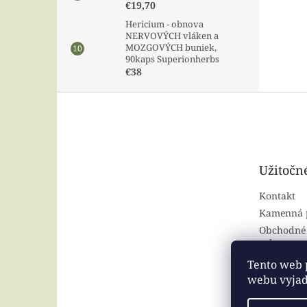
€19,70
Hericium - obnova
NERVOVÝCH vláken a
MOZGOVÝCH buniek,
90kaps Superionherbs
€38
Z
á
p
ä
t
Užitočn
i
e
Kontakt
Kamenná 
Obchodné
ochrana o
Tento web 
webu vyjadr