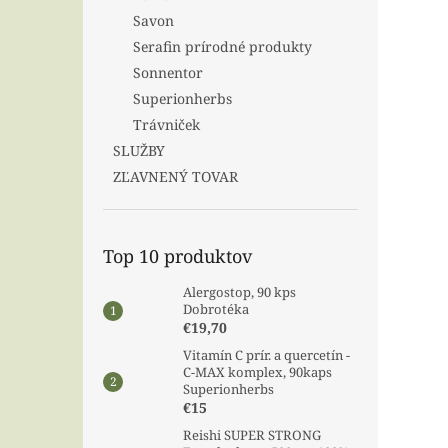
Savon
Serafin prírodné produkty
Sonnentor
Superionherbs
Trávniček
SLUŽBY
ZĽAVNENÝ TOVAR
Top 10 produktov
Alergostop, 90 kps
Dobrotéka
€19,70
Vitamín C prír. a quercetín -
C-MAX komplex, 90kaps
Superionherbs
€15
Reishi SUPER STRONG