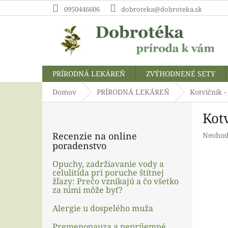
Prejsť
0950446606
dobroteka@dobroteka.sk
na
obsah
PRÍRODNÁ LEKÁREŇ
ZVÝHODNENÉ SETY
Domov
PRÍRODNÁ LEKÁREŇ
Kotvičník -
B
Kot
o
č
Recenzie na online
Prieme
Neohod
n
poradenstvo
hodnot
ý
produk
p
Opuchy, zadržiavanie vody a
je
celulitída pri poruche štítnej
a
0,0
žľazy: Prečo vznikajú a čo všetko
z
n
za nimi môže byť?
5
e
hviezdi
l
Alergie u dospelého muža
Premenopauza a nepríjemné