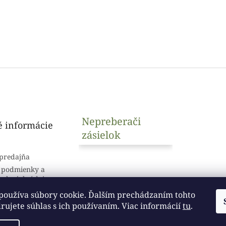
Nepreberači
é informácie
zásielok
predajňa
 podmienky a
sobných údajov
používa súbory cookie. Ďalším prechádzaním tohto
ujete súhlas s ich používaním. Viac informácií
tu
.