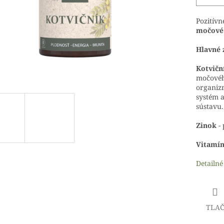
Pozitívn
močové 
Hlavné 
Kotvičn
močovéh
organizm
systém a
sústavu.
Zinok
- 
Vitamí
Detailné
TLA