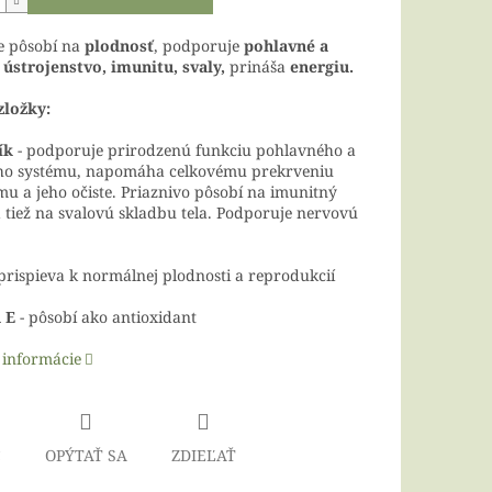
e pôsobí na
plodnosť
, podporuje
pohlavné a
ústrojenstvo, imunitu, svaly,
prináša
energiu.
zložky:
ík
- podporuje prirodzenú funkciu pohlavného a
o systému, napomáha celkovému prekrveniu
u a jeho očiste. Priaznivo pôsobí na imunitný
 tiež na svalovú skladbu tela. Podporuje nervovú
prispieva k normálnej plodnosti a reprodukcií
n E
- pôsobí ako antioxidant
 informácie
Č
OPÝTAŤ SA
ZDIEĽAŤ