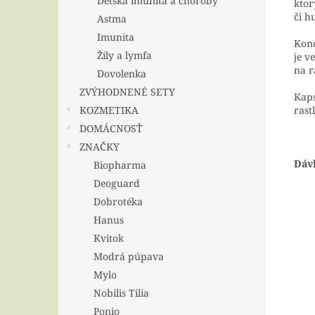
Detská imunita a choroby
ktor
či h
Astma
Imunita
Kon
Žily a lymfa
je v
na r
Dovolenka
ZVÝHODNENÉ SETY
Kaps
KOZMETIKA
rast
DOMÁCNOSŤ
ZNAČKY
Dáv
Biopharma
Deoguard
Dobrotéka
Hanus
Kvitok
Modrá púpava
Mylo
Nobilis Tilia
Ponio