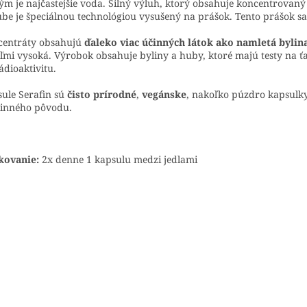
ým je najčastejšie voda. Silný výluh, ktorý obsahuje koncentrovan
ube je špeciálnou technológiou vysušený na prášok. Tento prášok s
centráty obsahujú
ďaleko viac účinných látok ako namletá bylin
eľmi vysoká. Výrobok obsahuje byliny a huby, ktoré majú testy na ťaž
ádioaktivitu.
ule Serafin sú
čisto prírodné
,
vegánske
, nakoľko púzdro kapsulky n
linného pôvodu.
kovanie:
2x denne 1 kapsulu medzi jedlami