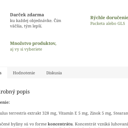
Darček zdarma
Rýchle doručeni
ku každej objednávke. Čím
Packeta alebo GLS
väčšia, tým lepší.
Množstvo produktov,
aj vy si vyberiete
s
Hodnotenie
Diskusia
robný popis
enie:
ulus terrestris extrakt 328 mg, Vitamín E 5 mg, Zinok 5 mg, Stearan
čené byliny sú vo forme
koncentrátu
. Koncentrát vzniká luhovan