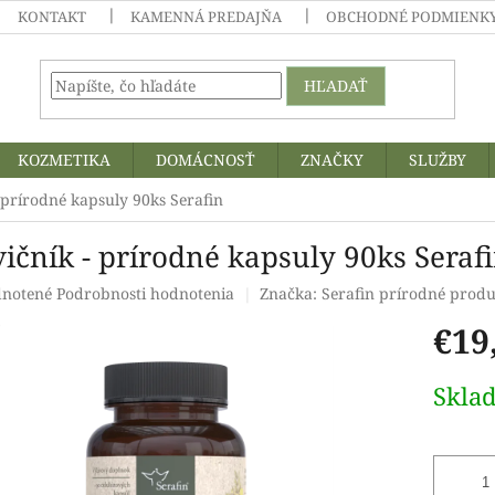
KONTAKT
KAMENNÁ PREDAJŇA
OBCHODNÉ PODMIENKY
HĽADAŤ
KOZMETIKA
DOMÁCNOSŤ
ZNAČKY
SLUŽBY
 prírodné kapsuly 90ks Serafin
vičník - prírodné kapsuly 90ks Seraf
rné
notené
Podrobnosti hodnotenia
Značka:
Serafin prírodné prod
enie
€19
tu
Jednotk
Skla
cena:
čiek.