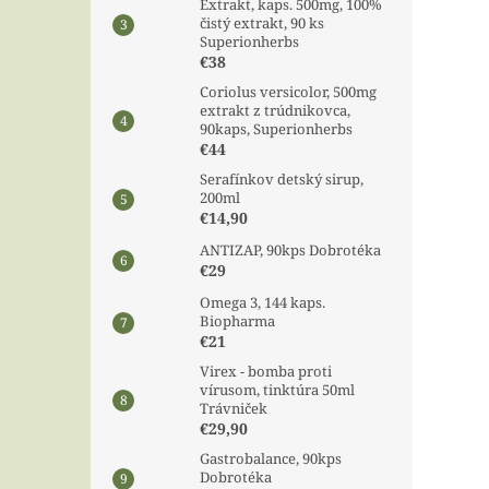
Extrakt, kaps. 500mg, 100%
čistý extrakt, 90 ks
Superionherbs
€38
Coriolus versicolor, 500mg
extrakt z trúdnikovca,
90kaps, Superionherbs
€44
Serafínkov detský sirup,
200ml
€14,90
ANTIZAP, 90kps Dobrotéka
€29
Omega 3, 144 kaps.
Biopharma
€21
Virex - bomba proti
vírusom, tinktúra 50ml
Trávniček
€29,90
Gastrobalance, 90kps
Dobrotéka