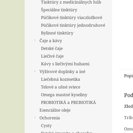
Tinktúry z medicinálnych húb
Špeciálne tinktúry
Púčikové tinktúry viaczložkové
Púčikové tinktúry jednodruhové
Bylinné tinktúry
Čaje a kávy
Detské čaje
Liečivé čaje
Kávy s liečivými hubami
Výživové doplnky a iné
Popi
Liečebná kozmetika
Telové a ušné sviece
Pod
Omega mastné kyseliny
PROBIOTIKÁ a PREBIOTIKÁ
Zlož
Esenciálne oleje
Trib
Ochorenia
Cysty
Ozna