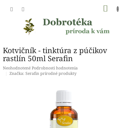
Prejsť
NÁKU
na
obsah
KOŠÍK
Kotvičník - tinktúra z púčikov
rastlín 50ml Serafin
Priemerné
Neohodnotené
Podrobnosti hodnotenia
hodnotenie
Značka:
Serafin prírodné produkty
produktu
je
0,0
z
5
hviezdičiek.