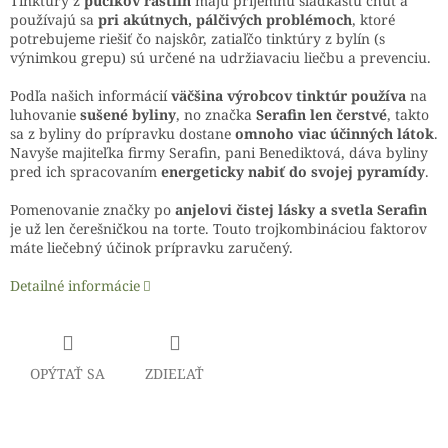
Tinktúry z
púčikov rastlín
majú príjemnú sladkastú chuť a
používajú sa
pri akútnych, pálčivých problémoch
, ktoré
potrebujeme riešiť čo najskôr, zatiaľčo tinktúry z bylín (s
výnimkou grepu) sú určené na udržiavaciu liečbu a prevenciu.
Podľa našich informácií
väčšina výrobcov tinktúr používa
na
luhovanie
sušené byliny
, no značka
Serafin len čerstvé
, takto
sa z byliny do prípravku dostane
omnoho viac účinných látok
.
Navyše majiteľka firmy Serafin, pani Benediktová, dáva byliny
pred ich spracovaním
energeticky nabiť do svojej pyramídy
.
Pomenovanie značky po
anjelovi čistej lásky a svetla Serafin
je už len čerešničkou na torte. Touto trojkombináciou faktorov
máte liečebný účinok prípravku zaručený.
Detailné informácie
OPÝTAŤ SA
ZDIEĽAŤ