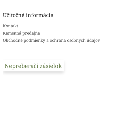
á
p
ä
Užitočné informácie
t
Kontakt
i
e
Kamenná predajňa
Obchodné podmienky a ochrana osobných údajov
Nepreberači zásielok