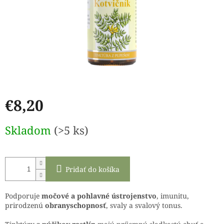
€8,20
Jednotková
Skladom
(>5 ks)
cena:
Pridať do košíka
Podporuje
močové a pohlavné ústrojenstvo
, imunitu,
prirodzenú
obranyschopnosť
, svaly a svalový tonus.