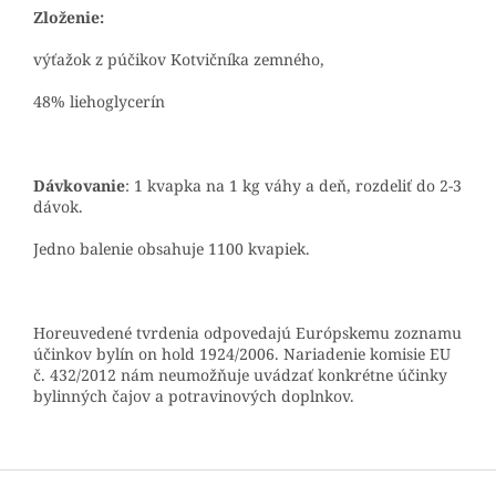
Zloženie:
výťažok z púčikov Kotvičníka zemného,
48% liehoglycerín
Dávkovanie
: 1 kvapka na 1 kg váhy a deň, rozdeliť do 2-3
dávok.
Jedno balenie obsahuje 1100 kvapiek.
Horeuvedené tvrdenia odpovedajú Európskemu zoznamu
účinkov bylín on hold 1924/2006. Nariadenie komisie EU
č. 432/2012 nám neumožňuje uvádzať konkrétne účinky
bylinných čajov a potravinových doplnkov.
Z