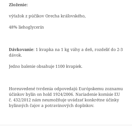
Zloženie:
výťažok z púčikov Orecha kráľovského,
48% liehoglycerín
Dávkovanie
: 1 kvapka na 1 kg váhy a deň, rozdeliť do 2-3
dávok.
Jedno balenie obsahuje 1100 kvapiek.
Horeuvedené tvrdenia odpovedajú Európskemu zoznamu
účinkov bylín on hold 1924/2006. Nariadenie komisie EU
č. 432/2012 nám neumožňuje uvádzať konkrétne účinky
bylinných čajov a potravinových doplnkov.
Z