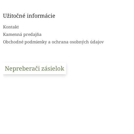
á
p
ä
Užitočné informácie
t
Kontakt
i
e
Kamenná predajňa
Obchodné podmienky a ochrana osobných údajov
Nepreberači zásielok