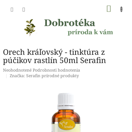
Prejsť
NÁKU
na
obsah
KOŠÍK
Orech kráľovský - tinktúra z
púčikov rastlín 50ml Serafin
Priemerné
Neohodnotené
Podrobnosti hodnotenia
hodnotenie
Značka:
Serafin prírodné produkty
produktu
je
0,0
z
5
hviezdičiek.