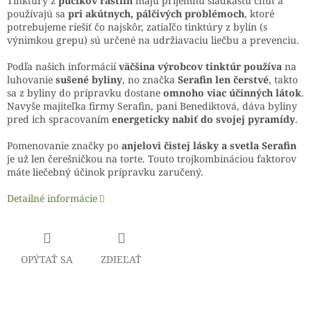
Tinktúry z
púčikov rastlín
majú príjemnú sladkastú chuť a
používajú sa
pri akútnych, pálčivých problémoch
, ktoré
potrebujeme riešiť čo najskôr, zatiaľčo tinktúry z bylín (s
výnimkou grepu) sú určené na udržiavaciu liečbu a prevenciu.
Podľa našich informácií
väčšina výrobcov tinktúr používa
na
luhovanie
sušené byliny
, no značka
Serafin len čerstvé
, takto
sa z byliny do prípravku dostane
omnoho viac účinných látok
.
Navyše majiteľka firmy Serafin, pani Benediktová, dáva byliny
pred ich spracovaním
energeticky nabiť do svojej pyramídy
.
Pomenovanie značky po
anjelovi čistej lásky a svetla Serafin
je už len čerešničkou na torte. Touto trojkombináciou faktorov
máte liečebný účinok prípravku zaručený.
Detailné informácie
OPÝTAŤ SA
ZDIEĽAŤ