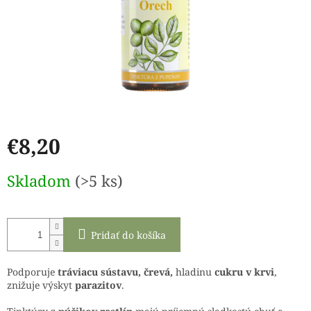
€8,20
Jednotková
Skladom
(>5 ks)
cena:
Pridať do košíka
Podporuje
tráviacu sústavu, črevá,
hladinu
cukru v krvi
,
znižuje výskyt
parazitov
.