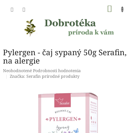
Prejsť
NÁKU
na
obsah
KOŠÍK
Pylergen - čaj sypaný 50g Serafin,
na alergie
Priemerné
Neohodnotené
Podrobnosti hodnotenia
hodnotenie
Značka:
Serafin prírodné produkty
produktu
je
0,0
z
5
hviezdičiek.