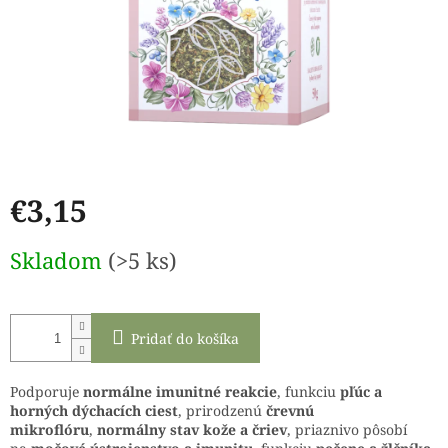
€3,15
Jednotková
Skladom
(>5 ks)
cena:
Pridať do košíka
Podporuje
normálne imunitné reakcie
, funkciu
pľúc a
horných dýchacích ciest
, prirodzenú
črevnú
mikroflóru
,
normálny stav kože a čriev
, priaznivo pôsobí