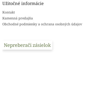
ä
Užitočné informácie
t
Kontakt
i
e
Kamenná predajňa
Obchodné podmienky a ochrana osobných údajov
Nepreberači zásielok