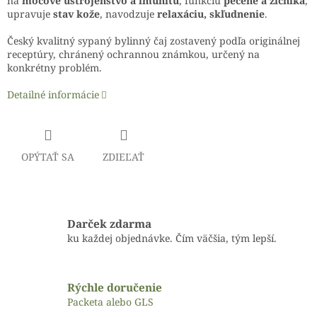
na
močové ústrojenstvo a imunitu
, funkciu
pečene a žlčníka
,
upravuje
stav kože
, navodzuje
relaxáciu, skľudnenie
.
Český kvalitný sypaný bylinný čaj zostavený podľa originálnej
receptúry, chránený ochrannou známkou, určený na
konkrétny problém.
Detailné informácie
OPÝTAŤ SA
ZDIEĽAŤ
Darček zdarma
ku každej objednávke. Čím väčšia, tým lepší.
Rýchle doručenie
Packeta alebo GLS