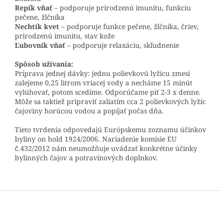
Repík vňať
– podporuje prirodzenú imunitu, funkciu
pečene, žlčníka
Nechtík kvet
– podporuje funkce pečene, žlčníka, čriev,
prirodzenú imunitu, stav kože
Ľubovník vňať
– podporuje relaxáciu, skľudnenie
Spôsob užívania:
Príprava jednej dávky: jednu polievkovú lyžicu zmesi
zalejeme 0,25 litrom vriacej vody a necháme 15 minút
vylúhovať, potom scedíme. Odporúčame piť 2-3 x denne.
Môže sa taktiež pripraviť zaliatím cca 2 polievkových lyžíc
čajoviny horúcou vodou a popíjať počas dňa.
Tieto tvrdenia odpovedajú Európskemu zoznamu účinkov
byliny on hold 1924/2006. Nariadenie komisie EU
č.432/2012 nám neumožňuje uvádzať konkrétne účinky
bylinných čajov a potravinových doplnkov.
Z
á
p