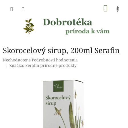
Prejsť
NÁKU
na
obsah
KOŠÍK
Skorocelový sirup, 200ml Serafin
Priemerné
Neohodnotené
Podrobnosti hodnotenia
hodnotenie
Značka:
Serafin prírodné produkty
produktu
je
0,0
z
5
hviezdičiek.