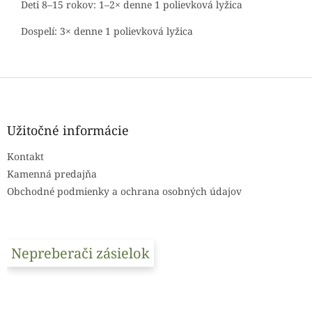
Deti 8–15 rokov: 1–2× denne 1 polievková lyžica
Dospelí: 3× denne 1 polievková lyžica
Z
á
p
ä
Užitočné informácie
t
Kontakt
i
e
Kamenná predajňa
Obchodné podmienky a ochrana osobných údajov
Nepreberači zásielok