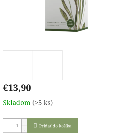
€13,90
Jednotková
Skladom
(>5 ks)
cena:
Pridať do košíka