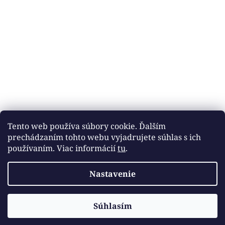
Tento web používa súbory cookie. Ďalším
prechádzaním tohto webu vyjadrujete súhlas s ich
používaním. Viac informácií
tu
.
Nastavenie
Vytvoril Shoptet
Súhlasím
Copyright 2026
DOBROTÉKA
. Všetky práva vyhradené.