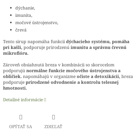
dýchanie,
imunita,
močové ústrojenstvo,
črevá
Tento sirup napomáha funkcii
dýchacieho systému, pomáha
pri kašli,
podporuje prirodzenú
imunitu a správnu črevnú
mikroflóru.
Zároveň obsiahnutá breza v kombinácii so skorocelom
podporujú
normálne funkcie močového ústrojenstva a
obličiek.
napomáhajú v organizme
očiste a detoxikácii,
breza
podporuje
prirodzené odvodnenie a kontrolu telesnej
hmotnosti.
Detailné informácie
OPÝTAŤ SA
ZDIEĽAŤ