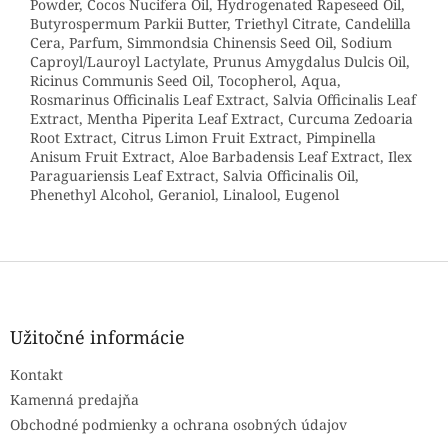
Powder, Cocos Nucifera Oil, Hydrogenated Rapeseed Oil,
Butyrospermum Parkii Butter, Triethyl Citrate, Candelilla
Cera, Parfum, Simmondsia Chinensis Seed Oil, Sodium
Caproyl/Lauroyl Lactylate, Prunus Amygdalus Dulcis Oil,
Ricinus Communis Seed Oil, Tocopherol, Aqua,
Rosmarinus Officinalis Leaf Extract, Salvia Officinalis Leaf
Extract, Mentha Piperita Leaf Extract, Curcuma Zedoaria
Root Extract, Citrus Limon Fruit Extract, Pimpinella
Anisum Fruit Extract, Aloe Barbadensis Leaf Extract, Ilex
Paraguariensis Leaf Extract, Salvia Officinalis Oil,
Phenethyl Alcohol, Geraniol, Linalool, Eugenol
Z
á
p
ä
Užitočné informácie
t
Kontakt
i
e
Kamenná predajňa
Obchodné podmienky a ochrana osobných údajov