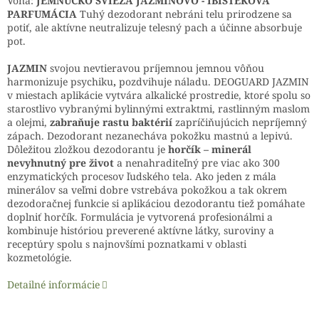
Vôňa:
JEMNÚČKO SVIEŽA JAZMÍNOVO - IBIŠTEKOVÁ
PARFUMÁCIA
Tuhý dezodorant nebráni telu prirodzene sa
potiť, ale aktívne neutralizuje telesný pach a účinne absorbuje
pot.
JAZMIN
svojou nevtieravou príjemnou jemnou vôňou
harmonizuje psychiku
,
pozdvihuje náladu. DEOGUARD JAZMIN
v miestach aplikácie vytvára alkalické prostredie, ktoré spolu so
starostlivo vybranými bylinnými extraktmi, rastlinným maslom
a olejmi,
zabraňuje rastu baktérií
zapríčiňujúcich nepríjemný
zápach. Dezodorant nezanecháva pokožku mastnú a lepivú.
Dôležitou zložkou dezodorantu je
horčík – minerál
nevyhnutný pre život
a nenahraditeľný pre viac ako 300
enzymatických procesov ľudského tela. Ako jeden z mála
minerálov sa veľmi dobre vstrebáva pokožkou a tak okrem
dezodoračnej funkcie si aplikáciou dezodorantu tiež pomáhate
doplniť horčík. Formulácia je vytvorená profesionálmi a
kombinuje históriou preverené aktívne látky, suroviny a
receptúry spolu s najnovšími poznatkami v oblasti
kozmetológie.
Detailné informácie