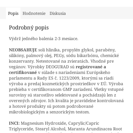
Popis
Hodnotenie
Diskusia
Podrobný popis
Výdrž jedného balenia 2-3 mesiace.
NEOBSAHUJE
soli hliníka, propylén glykol, parabény,
silikóny, palmový olej, PEGy, sódu bikarbónu, chemické
konzervanty. Netestované na zvieratách. Vhodné pre
vegánov. Výrobky DEOGURAD sú
registrované a
certifikované
v súlade s nariadeniami Európskeho
parlamentu a Rady ES č. 1223/2009, ktorými sa riadi
výroba a predaj kozmetických prostriedkov v EÚ. Výroba
prebieha v certifikovanom GMP zariadení. Všetky vstupné
suroviny sú starostlivo selektované a pochádzajú len z
overených zdrojov. Ich kvalita je pravidelne kontrolovaná
a hotové produkty sú potom podrobované
mikrobiologickým a senzorickým testom.
INCI:
Magnesium Hydroxide, Caprylic/Capric
Triglyceride, Stearyl Alcohol, Maranta Arundinacea Root