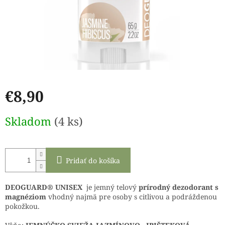
€8,90
Jednotková
Skladom
(4 ks)
cena:
Pridať do košíka
DEOGUARD® UNISEX
je jemný telový
prírodný dezodorant
s
magnéziom
vhodný najmä pre osoby s citlivou a podráždenou
pokožkou.