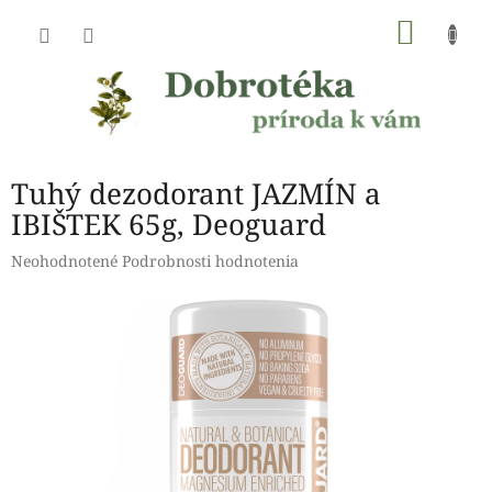
Prejsť
NÁKU
na
obsah
KOŠÍK
Tuhý dezodorant JAZMÍN a
IBIŠTEK 65g, Deoguard
Priemerné
Neohodnotené
Podrobnosti hodnotenia
hodnotenie
produktu
je
0,0
z
5
hviezdičiek.