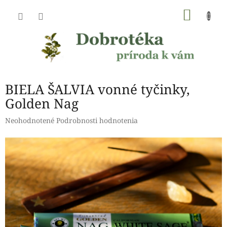
Prejsť
NÁKU
na
obsah
KOŠÍK
BIELA ŠALVIA vonné tyčinky,
Golden Nag
Priemerné
Neohodnotené
Podrobnosti hodnotenia
hodnotenie
produktu
je
0,0
z
5
hviezdičiek.