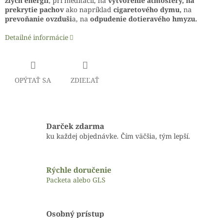
zlých energií
, pri meditácii, na
vytvorenie atmosféry, na
prekrytie pachov
ako napríklad
cigaretového dymu,
na
prevoňanie ovzduši
a, na
odpudenie dotieravého hmyzu.
Detailné informácie
OPÝTAŤ SA
ZDIEĽAŤ
Darček zdarma
ku každej objednávke. Čím väčšia, tým lepší.
Rýchle doručenie
Packeta alebo GLS
Osobný prístup