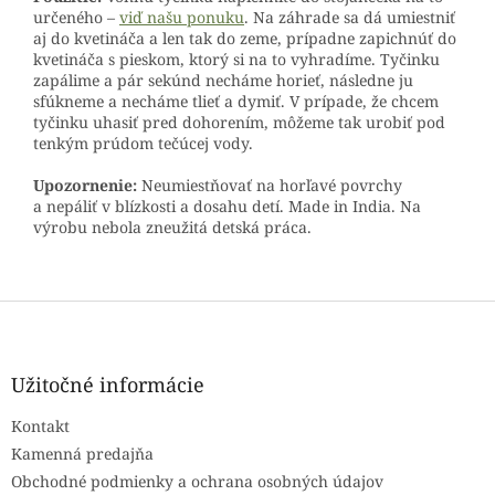
určeného –
viď našu ponuku
. Na záhrade sa dá umiestniť
aj do kvetináča a len tak do zeme, prípadne zapichnúť do
kvetináča s pieskom, ktorý si na to vyhradíme. Tyčinku
zapálime a pár sekúnd necháme horieť, následne ju
sfúkneme a necháme tlieť a dymiť. V prípade, že chcem
tyčinku uhasiť pred dohorením, môžeme tak urobiť pod
tenkým prúdom tečúcej vody.
Upozornenie:
Neumiestňovať na horľavé povrchy
a nepáliť v blízkosti a dosahu detí. Made in India. Na
výrobu nebola zneužitá detská práca.
Z
á
p
ä
Užitočné informácie
t
Kontakt
i
e
Kamenná predajňa
Obchodné podmienky a ochrana osobných údajov