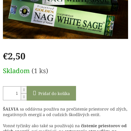
€2,50
Jednotková
Skladom
(1 ks)
cena:
Pridať do košíka
ŠALVIA
sa oddávna používa na prečistenie priestorov od zlých,
negatívnych energií a od cudzích škodlivých entít.
Vonné tyčinky ako také sa používajú na
čistenie priestorov od