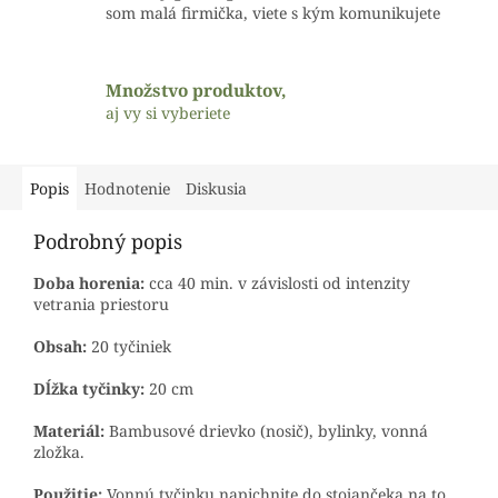
som malá firmička, viete s kým komunikujete
Množstvo produktov,
aj vy si vyberiete
Popis
Hodnotenie
Diskusia
Podrobný popis
Doba horenia:
cca 40 min. v závislosti od intenzity
vetrania priestoru
Obsah:
20 tyčiniek
Dĺžka tyčinky:
20 cm
Materiál:
Bambusové drievko (nosič), bylinky, vonná
zložka.
Použitie:
Vonnú tyčinku napichnite do stojančeka na to