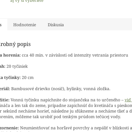
aj vy si vyberiete
s
Hodnotenie
Diskusia
robný popis
a horenia:
cca 40 min. v závislosti od intenzity vetrania priestoru
ah:
20 tyčiniek
a tyčinky:
20 cm
riál:
Bambusové drievko (nosič), bylinky, vonná zložka.
itie:
Vonnú tyčinku napichnite do stojančeka na to určeného –
viď
ináča a len tak do zeme, prípadne zapichnúť do kvetináča s piesko
r sekúnd necháme horieť, následne ju sfúkneme a necháme tlieť a d
rením, môžeme tak urobiť pod tenkým prúdom tečúcej vody.
zornenie:
Neumiestňovať na horľavé povrchy a nepáliť v blízkosti 