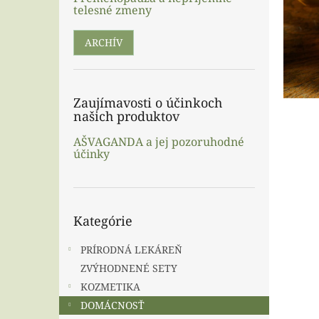
telesné zmeny
ARCHÍV
Zaujímavosti o účinkoch
našich produktov
AŠVAGANDA a jej pozoruhodné
účinky
Preskočiť
Kategórie
kategórie
PRÍRODNÁ LEKÁREŇ
ZVÝHODNENÉ SETY
KOZMETIKA
DOMÁCNOSŤ