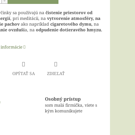
yčinky sa používajú na
čistenie priestorov od
ergií
, pri meditácii, na
vytvorenie atmosféry, na
ie pachov
ako napríklad
cigaretového dymu,
na
nie ovzduši
a, na
odpudenie dotieravého hmyzu.
 informácie
Č
OPÝTAŤ SA
ZDIEĽAŤ
Osobný prístup
e
som malá firmička, viete s
kým komunikujete