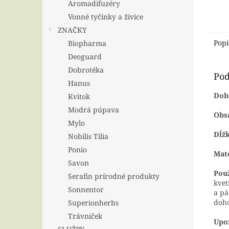
Aromadifuzéry
Vonné tyčinky a živice
ZNAČKY
Popi
Biopharma
Deoguard
Dobrotéka
Pod
Hanus
Dob
Kvitok
Modrá púpava
Obs
Mylo
Dĺžk
Nobilis Tilia
Ponio
Mate
Savon
Použ
Serafin prírodné produkty
kvet
Sonnentor
a pá
doho
Superionherbs
Trávniček
Upo