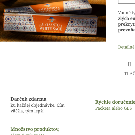
Vonné t
zlých en
prekryt
prevoňa
Detailné
TLA
Darček zdarma
Rýchle doručeni
ku každej objednávke. Čím
Packeta alebo GLS
väčšia, tým lepší.
Množstvo produktov,