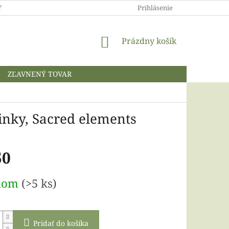
 A OCHRANA OSOBNÝCH ÚDAJOV
Prihlásenie
NÁKUPNÝ
Prázdny košík
KOŠÍK
ZĽAVNENÝ TOVAR
nky, Sacred elements
50
ová
dom
(>5 ks)
Pridať do košíka