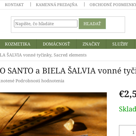
KONTAKT
KAMENNÁ PREDAJŇA
OBCHODNÉ PODMIENKY
HĽADAŤ
KOZMETIKA
DOMÁCNOSŤ
ZNAČKY
SLUŽBY
A ŠALVIA vonné tyčinky, Sacred elements
O SANTO a BIELA ŠALVIA vonné tyči
rné
notené
Podrobnosti hodnotenia
enie
€2,
tu
Jednotk
Skla
cena:
čiek.