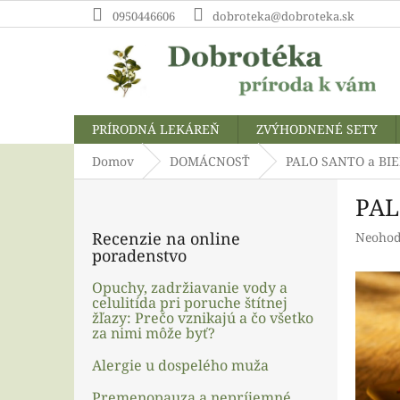
Prejsť
0950446606
dobroteka@dobroteka.sk
na
obsah
PRÍRODNÁ LEKÁREŇ
ZVÝHODNENÉ SETY
Domov
DOMÁCNOSŤ
PALO SANTO a BIEL
B
PAL
o
č
Recenzie na online
Prieme
Neohod
n
poradenstvo
hodnot
ý
produk
p
Opuchy, zadržiavanie vody a
je
celulitída pri poruche štítnej
a
0,0
žľazy: Prečo vznikajú a čo všetko
z
n
za nimi môže byť?
5
e
hviezdi
l
Alergie u dospelého muža
Premenopauza a nepríjemné