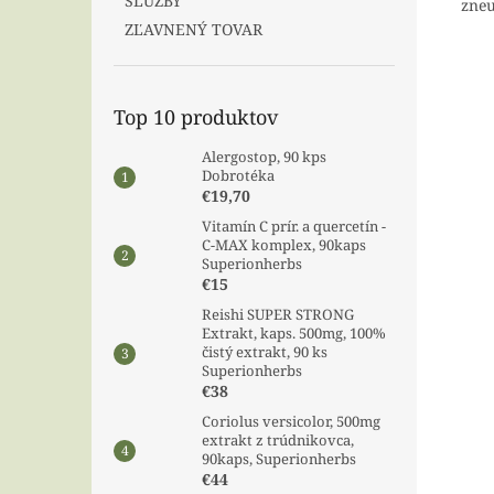
SLUŽBY
zneu
ZĽAVNENÝ TOVAR
Top 10 produktov
Alergostop, 90 kps
Dobrotéka
€19,70
Vitamín C prír. a quercetín -
C-MAX komplex, 90kaps
Superionherbs
€15
Reishi SUPER STRONG
Extrakt, kaps. 500mg, 100%
čistý extrakt, 90 ks
Superionherbs
€38
Coriolus versicolor, 500mg
extrakt z trúdnikovca,
90kaps, Superionherbs
€44