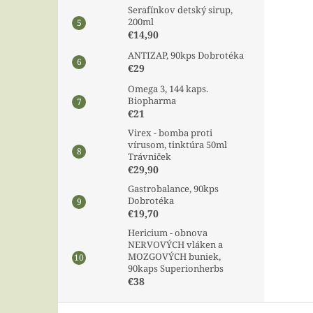
Serafínkov detský sirup,
200ml
€14,90
ANTIZAP, 90kps Dobrotéka
€29
Omega 3, 144 kaps.
Biopharma
€21
Virex - bomba proti
vírusom, tinktúra 50ml
Trávniček
€29,90
Gastrobalance, 90kps
Dobrotéka
€19,70
Hericium - obnova
NERVOVÝCH vláken a
MOZGOVÝCH buniek,
90kaps Superionherbs
€38
Z