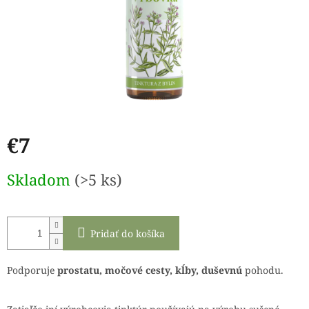
€7
Jednotková
Skladom
(>5 ks)
cena:
Pridať do košíka
Podporuje
prostatu, močové cesty, kĺby, duševnú
pohodu.