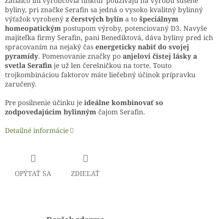
Zatiaľčo iní výrobcovia tinktúr používajú na výrobu sušené
byliny, pri značke Serafin sa jedná o vysoko kvalitný bylinný
výťažok vyrobený
z čerstvých bylín
a to
špeciálnym
homeopatickým
postupom výroby, potenciovaný D3. Navyše
majiteľka firmy Serafin, pani Benediktová, dáva byliny pred ich
spracovaním na nejaký čas
energeticky nabiť do svojej
pyramídy
. Pomenovanie značky po
anjelovi čistej lásky a
svetla Serafin
je už len čerešničkou na torte. Touto
trojkombináciou faktorov máte liečebný účinok prípravku
zaručený.
Pre posilnenie účinku je
ideálne kombinovať so
zodpovedajúcim bylinným
čajom Serafin.
Detailné informácie
OPÝTAŤ SA
ZDIEĽAŤ