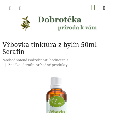
Prejsť
NÁKU
na
obsah
KOŠÍK
Vŕbovka tinktúra z bylín 50ml
Serafin
Priemerné
Neohodnotené
Podrobnosti hodnotenia
hodnotenie
Značka:
Serafin prírodné produkty
produktu
je
0,0
z
5
hviezdičiek.