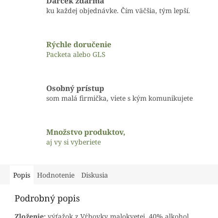
Darček zdarma
ku každej objednávke. Čím väčšia, tým lepší.
Rýchle doručenie
Packeta alebo GLS
Osobný prístup
som malá firmička, viete s kým komunikujete
Množstvo produktov,
aj vy si vyberiete
Popis
Hodnotenie
Diskusia
Podrobný popis
Zloženie:
výťažok z Vŕbovky malokvetej, 40% alkohol,