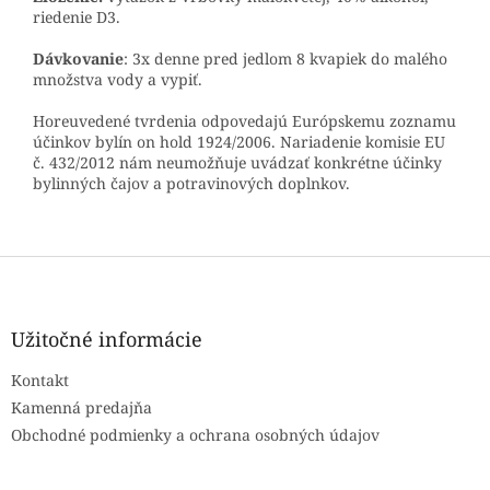
riedenie D3.
Dávkovanie
: 3x denne pred jedlom 8 kvapiek do malého
množstva vody a vypiť.
Horeuvedené tvrdenia odpovedajú Európskemu zoznamu
účinkov bylín on hold 1924/2006. Nariadenie komisie EU
č. 432/2012 nám neumožňuje uvádzať konkrétne účinky
bylinných čajov a potravinových doplnkov.
Z
á
p
ä
Užitočné informácie
t
Kontakt
i
e
Kamenná predajňa
Obchodné podmienky a ochrana osobných údajov