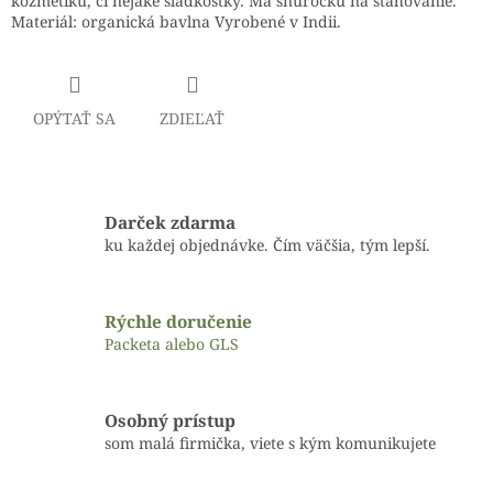
kozmetiku, či nejaké sladkôstky. Má šnúročku na sťahovanie.
Materiál: organická bavlna Vyrobené v Indii.
OPÝTAŤ SA
ZDIEĽAŤ
Darček zdarma
ku každej objednávke. Čím väčšia, tým lepší.
Rýchle doručenie
Packeta alebo GLS
Osobný prístup
som malá firmička, viete s kým komunikujete