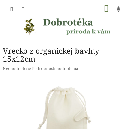
Prejsť
NÁKU
na
obsah
KOŠÍK
Vrecko z organickej bavlny
15x12cm
Priemerné
Neohodnotené
Podrobnosti hodnotenia
hodnotenie
produktu
je
0,0
z
5
hviezdičiek.