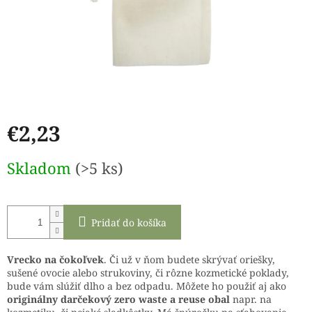
€2,23
Jednotková
Skladom
(>5 ks)
cena:
Pridať do košíka
Vrecko na čokoľvek
. Či už v ňom budete skrývať oriešky,
sušené ovocie alebo strukoviny, či rôzne kozmetické poklady,
bude vám slúžiť dlho a bez odpadu. Môžete ho použiť aj ako
originálny darčekový zero waste a reuse obal
napr. na