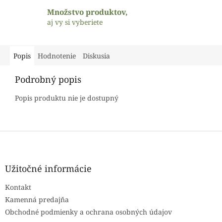
Množstvo produktov,
aj vy si vyberiete
Popis
Hodnotenie
Diskusia
Podrobný popis
Popis produktu nie je dostupný
Z
á
p
ä
Užitočné informácie
t
Kontakt
i
e
Kamenná predajňa
Obchodné podmienky a ochrana osobných údajov