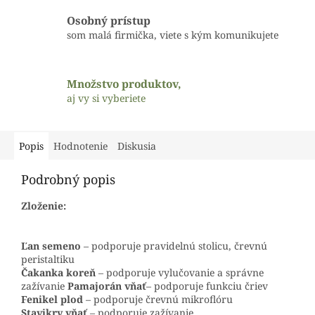
Osobný prístup
som malá firmička, viete s kým komunikujete
Množstvo produktov,
aj vy si vyberiete
Popis
Hodnotenie
Diskusia
Podrobný popis
Zloženie:
Ľan semeno
– podporuje pravidelnú stolicu, črevnú
peristaltiku
Čakanka koreň
– podporuje vylučovanie a správne
zažívanie
Pamajorán vňať
– podporuje funkciu čriev
Fenikel plod
– podporuje črevnú mikroflóru
Stavikrv vňať
– podporuje zažívanie