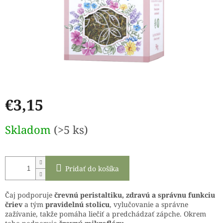
€3,15
Jednotková
Skladom
(>5 ks)
cena:
Pridať do košíka
Čaj podporuje
črevnú peristaltiku, zdravú a správnu funkciu
čriev
a tým
pravidelnú stolicu
, vylučovanie a správne
zažívanie, takže pomáha liečiť a predchádzať zápche. Okrem