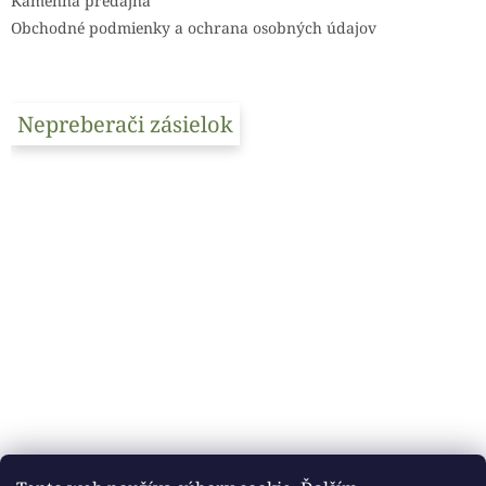
e
Kamenná predajňa
Obchodné podmienky a ochrana osobných údajov
Nepreberači zásielok