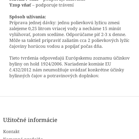
Yzop vňať
– podporuje trávení
Spôsob užívania:
Príprava jednej dávky: jednu polievkovú lyžicu zmesi
zalejeme 0,25 litrom vriacej vody a necháme 15 minút
vylúhovať, potom scedíme. Odporúčame piť 2-3 x denne.
Môže sa taktiež pripraviť zaliatím cca 2 polievkových lyžíc
čajoviny horúcou vodou a popíjať počas dňa.
Tieto tvrdenia odpovedajú Európskemu zoznamu účinkov
byliny on hold 1924/2006. Nariadenie komisie EU
č.432/2012 nám neumožňuje uvádzať konkrétne účinky
bylinných čajov a potravinových doplnkov.
Z
á
p
ä
Užitočné informácie
t
Kontakt
i