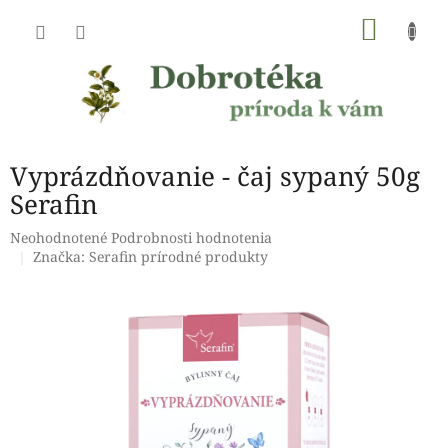
Prejsť
NÁKU
na
obsah
KOŠÍK
Vyprázdňovanie - čaj sypaný 50g
Serafin
Priemerné
Neohodnotené
Podrobnosti hodnotenia
hodnotenie
Značka:
Serafin prírodné produkty
produktu
je
0,0
z
5
hviezdičiek.