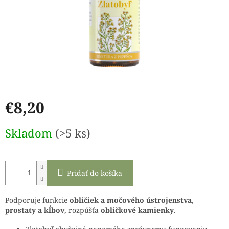
€8,20
Jednotková
Skladom
(>5 ks)
cena:
Pridať do košíka
Podporuje funkcie
obličiek a močového ústrojenstva
,
prostaty a kĺbov
, rozpúšťa
obličkové kamienky
.