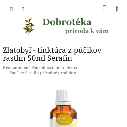
Prejsť
NÁKU
na
obsah
KOŠÍK
Zlatobyľ - tinktúra z púčikov
rastlín 50ml Serafin
Priemerné
Neohodnotené
Podrobnosti hodnotenia
hodnotenie
Značka:
Serafin prírodné produkty
produktu
je
0,0
z
5
hviezdičiek.