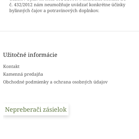
č. 432/2012 nám neumožňuje uvádzať konkrétne účinky
bylinných čajov a potravinových doplnkov.
Z
á
p
ä
Užitočné informácie
t
Kontakt
i
e
Kamenná predajňa
Obchodné podmienky a ochrana osobných údajov
Nepreberači zásielok