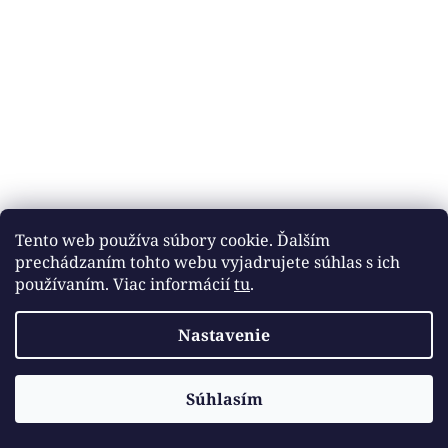
Tento web používa súbory cookie. Ďalším
prechádzaním tohto webu vyjadrujete súhlas s ich
používaním. Viac informácií
tu
.
Nastavenie
Vytvoril Shoptet
Súhlasím
Copyright 2026
DOBROTÉKA
. Všetky práva vyhradené.