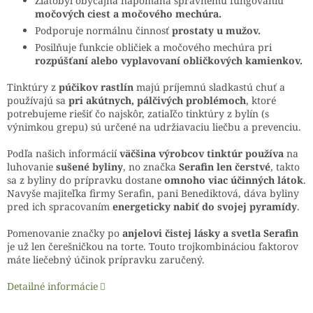
Zlatobyľ obyčajná napomáha správnemu fungovaniu
močových ciest a močového mechúra.
Podporuje normálnu činnosť
prostaty u mužov.
Posilňuje funkcie obličiek a močového mechúra pri
rozpúšťaní alebo vyplavovaní obličkových kamienkov.
Tinktúry z
púčikov rastlín
majú príjemnú sladkastú chuť a
používajú sa
pri akútnych, pálčivých problémoch
, ktoré
potrebujeme riešiť čo najskôr, zatiaľčo tinktúry z bylín (s
výnimkou grepu) sú určené na udržiavaciu liečbu a prevenciu.
Podľa našich informácií
väčšina výrobcov tinktúr používa
na
luhovanie
sušené byliny
, no značka
Serafin len čerstvé
, takto
sa z byliny do prípravku dostane
omnoho viac účinných látok
.
Navyše majiteľka firmy Serafin, pani Benediktová, dáva byliny
pred ich spracovaním
energeticky nabiť do svojej pyramídy
.
Pomenovanie značky po
anjelovi čistej lásky a svetla Serafin
je už len čerešničkou na torte. Touto trojkombináciou faktorov
máte liečebný účinok prípravku zaručený.
Detailné informácie