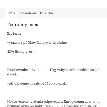
Popis
Hodnotenie
Diskusia
Podrobný popis
Zloženie:
výťažok z púčikov Zlatobyle obyčajnej,
48% liehoglycerín
Dávkovanie
: 1 kvapka na 1 kg váhy a deň, rozdeliť do 2-3
dávok.
Jedno balenie obsahuje 1100 kvapiek.
Horeuvedené tvrdenia odpovedajú Európskemu zoznamu
účinkov bylín on hold 1924/2006. Nariadenie komisie EU